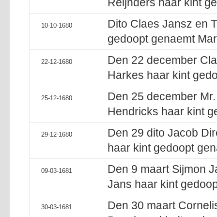
Reijnders haar kint g
Dito Claes Jansz en Tr
10-10-1680
gedoopt genaemt Mari
Den 22 december Clae
22-12-1680
Harkes haar kint ged
Den 25 december Mr. 
25-12-1680
Hendricks haar kint 
Den 29 dito Jacob Dir
29-12-1680
haar kint gedoopt gen
Den 9 maart Sijmon Ja
09-03-1681
Jans haar kint gedoop
Den 30 maart Corneli
30-03-1681