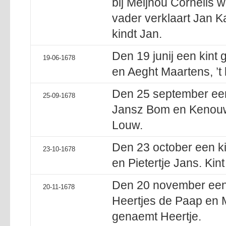
bij Meijnou Cornelis w
vader verklaart Jan Ka
kindt Jan.
Den 19 junij een kint
19-06-1678
en Aeght Maartens, ’t 
Den 25 september een
25-09-1678
Jansz Bom en Kenouw 
Louw.
Den 23 october een ki
23-10-1678
en Pietertje Jans. Kin
Den 20 november een 
20-11-1678
Heertjes de Paap en M
genaemt Heertje.