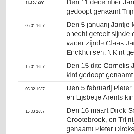
Den 11 december Jan P
11-12-1686
gedoopt genaamt Trijn
Den 5 januarij Jantje 
05-01-1687
onecht geteelt sijnde 
vader zijnde Claas J
Enckhuijsen. ’t Kint ge
Den 15 dito Cornelis 
15-01-1687
kint gedoopt genaamt
Den 5 februarij Pieter
05-02-1687
en Lijsbetje Arents ki
Den 16 maart Dirck Sc
16-03-1687
Grootebroek, en Trijn
genaamt Pieter Dirck