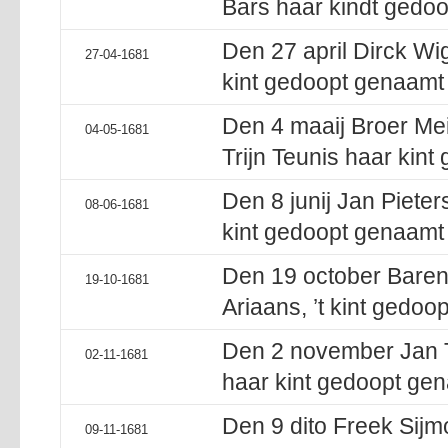
Bars haar kindt gedoo
Den 27 april Dirck Wi
27-04-1681
kint gedoopt genaamt 
Den 4 maaij Broer Mei
04-05-1681
Trijn Teunis haar kin
Den 8 junij Jan Pieter
08-06-1681
kint gedoopt genaamt 
Den 19 october Barent
19-10-1681
Ariaans, ’t kint gedoo
Den 2 november Jan T
02-11-1681
haar kint gedoopt gen
Den 9 dito Freek Sijm
09-11-1681