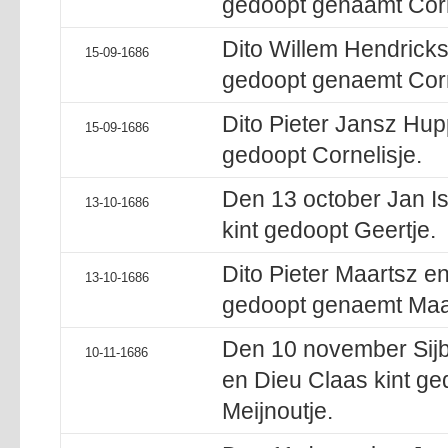
gedoopt genaamt Corn
Dito Willem Hendricks
15-09-1686
gedoopt genaemt Corn
Dito Pieter Jansz Hupp
15-09-1686
gedoopt Cornelisje.
Den 13 october Jan Isb
13-10-1686
kint gedoopt Geertje.
Dito Pieter Maartsz e
13-10-1686
gedoopt genaemt Maa
Den 10 november Sijb
10-11-1686
en Dieu Claas kint ge
Meijnoutje.