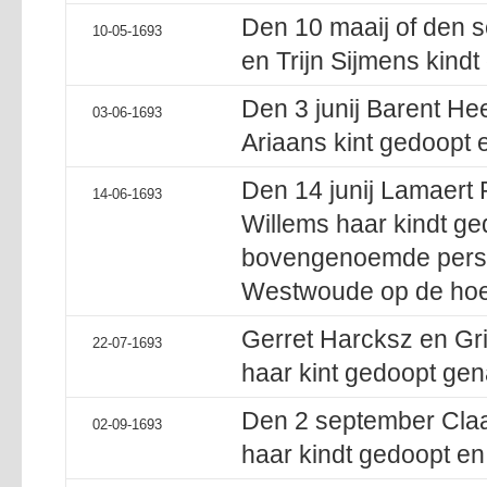
Den 10 maaij of den s
10-05-1693
en Trijn Sijmens kind
Den 3 junij Barent He
03-06-1693
Ariaans kint gedoopt e
Den 14 junij Lamaert 
14-06-1693
Willems haar kindt g
bovengenoemde perso
Westwoude op de hoek
Gerret Harcksz en Gri
22-07-1693
haar kint gedoopt gena
Den 2 september Claa
02-09-1693
haar kindt gedoopt en