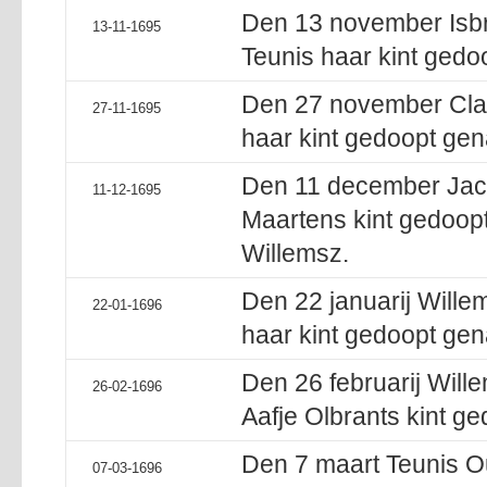
Den 13 november Isb
13-11-1695
Teunis haar kint gedo
Den 27 november Claa
27-11-1695
haar kint gedoopt gen
Den 11 december Jacob
11-12-1695
Maartens kint gedoop
Willemsz.
Den 22 januarij Wille
22-01-1696
haar kint gedoopt gen
Den 26 februarij Will
26-02-1696
Aafje Olbrants kint g
Den 7 maart Teunis O
07-03-1696