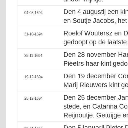
Den 4 augustij een ki
04-08-1694
en Soutje Jacobs, het
Roelof Woutersz en D
31-10-1694
gedoopt op de laatste
Den 28 november Har
28-11-1694
Pieetrs haar kint ged
Den 19 december Corn
19-12-1694
Marij Rieuwers kint g
Den 25 december Jan 
25-12-1694
stede, en Catarina Co
Reijnoutje. Getuijge e
Den 5 januarij Pieter 