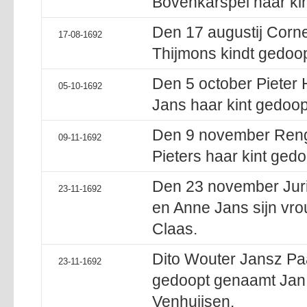
Bovenkarspel haar kin
Den 17 augustij Corn
17-08-1692
Thijmons kindt gedoo
Den 5 october Pieter 
05-10-1692
Jans haar kint gedoo
Den 9 november Reng
09-11-1692
Pieters haar kint ged
Den 23 november Juri
23-11-1692
en Anne Jans sijn vro
Claas.
Dito Wouter Jansz Pa
23-11-1692
gedoopt genaamt Jan
Venhuijsen.