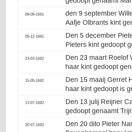
gedoopt genaamt Mari
den 9 september Will
09-09-1691
Aafje Olbrants kint ge
Den 5 december Piete
05-12-1691
Pieters kint gedoopt 
Den 23 maart Roelof
23-03-1692
haar kint gedoopt ge
Den 15 maaij Gerret 
15-05-1692
haar kint gedoopt is g
Den 13 julij Reijner C
13-07-1692
gedoopt genaamt Trijn
Den 20 dito Pieter Na
20-07-1692