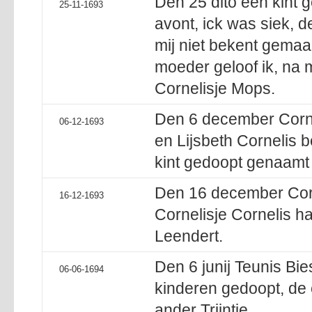
Den 25 dito een kint g
25-11-1693
avont, ick was siek, 
mij niet bekent gemaac
moeder geloof ik, na m
Cornelisje Mops.
Den 6 december Corn
06-12-1693
en Lijsbeth Cornelis
kint gedoopt genaamt 
Den 16 december Cor
16-12-1693
Cornelisje Cornelis h
Leendert.
Den 6 junij Teunis Bi
06-06-1694
kinderen gedoopt, de 
ander Trijntje.