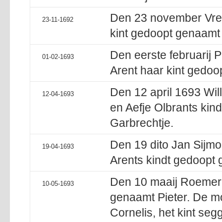
Den 23 november Vree
23-11-1692
kint gedoopt genaamt H
Den eerste februarij P
01-02-1693
Arent haar kint gedoo
Den 12 april 1693 Wi
12-04-1693
en Aefje Olbrants kin
Garbrechtje.
Den 19 dito Jan Sijm
19-04-1693
Arents kindt gedoopt 
Den 10 maaij Roemer 
10-05-1693
genaamt Pieter. De m
Cornelis, het kint segg