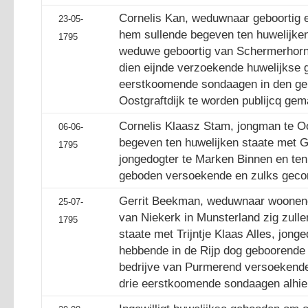
Cornelis Kan, weduwnaar geboortig e
23-05-
hem sullende begeven ten huwelijken 
1795
weduwe geboortig van Schermerhorn 
dien eijnde verzoekende huwelijkse
eerstkoomende sondaagen in den ge
Oostgraftdijk te worden publijcq gem
Cornelis Klaasz Stam, jongman te Oo
06-06-
begeven ten huwelijken staate met G
1795
jongedogter te Marken Binnen en ten 
geboden versoekende en zulks geco
Gerrit Beekman, weduwnaar woonende
25-07-
van Niekerk in Munsterland zig zull
1795
staate met Trijntje Klaas Alles, jon
hebbende in de Rijp dog geboorende 
bedrijve van Purmerend versoekend
drie eerstkoomende sondaagen alhier