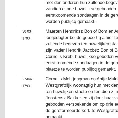
met den anderen hun zullende begeve
vandien eijnde huwelijkse gebooden
eerstkoomende sondaagen in de gere
worden publijcq gemaakt.
Maarten Hendriksz Bon of Bom en An
30-03-
jongedogter beijde geboortig alhier 
1793
zullende begeven ten huwelijken staet
zijn vader Hendrik Jacobsz Bon of B
Cornelis Kreb, huwelijkse geboden 
eerstkoomende sondaagen in de ger
plaetze te worden publijcq gemaakt.
Cornelis Mol, jongman en Antje Mulde
27-04-
Westgraftdijk woonagtig hun met de
1793
ten huwelijken staete en ten dien zij
Joostensz Bakker en zij door haar v
gebooden versoekende om op drie e
de gereformeerde kerk te Westgraftdi
gemaakt.