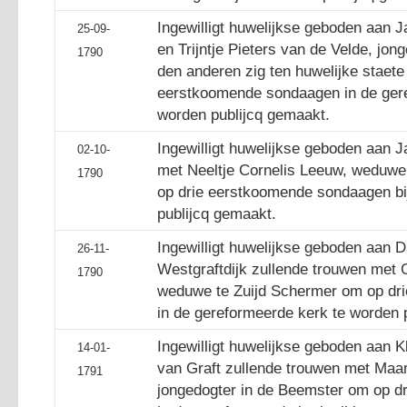
Ingewilligt huwelijkse geboden aan 
25-09-
en Trijntje Pieters van de Velde, jon
1790
den anderen zig ten huwelijke staet
eerstkoomende sondaagen in de gere
worden publijcq gemaakt.
Ingewilligt huwelijkse geboden aan 
02-10-
met Neeltje Cornelis Leeuw, weduwe 
1790
op drie eerstkoomende sondaagen bij
publijcq gemaakt.
Ingewilligt huwelijkse geboden aan 
26-11-
Westgraftdijk zullende trouwen met 
1790
weduwe te Zuijd Schermer om op dr
in de gereformeerde kerk te worden 
Ingewilligt huwelijkse geboden aan K
14-01-
van Graft zullende trouwen met Maar
1791
jongedogter in de Beemster om op 