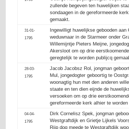
zullende begeven ten huwelijken st
sondaagen in de gereformeerde kerk 
gemaakt.
Ingewilligt huwelijkse gebooden aan
31-01-
weduwnaar in de Starmeer onder Gra
1795
Willemijntje Pieters Meijne, jongedo
Akersloot om op drie eerstkoomend
geregtelijk te worden publijcq gemaa
Jacob Jacobsz Rol, jongman geboorti
28-03-
Mul, jongedogter geboortig te Oostgra
1795
woonagtig hun met den anderen will
staate en ten dien eijnde de huweli
versoeken om op drie eerstkoomend
gereformeerde kerk alhier te worden
Dirk Cornelisz Spek, jongman geboor
04-04-
Westgraftdijk en Grietje Lijkels Voor
1795
Rijp dog meede te Westgraftdijk wo