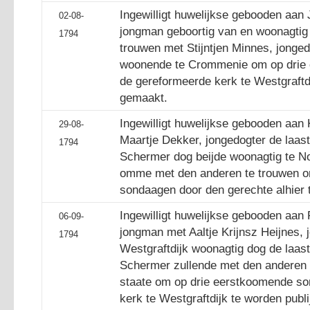
Ingewilligt huwelijkse gebooden aan 
02-08-
jongman geboortig van en woonagtig 
1794
trouwen met Stijntjen Minnes, jonged
woonende te Crommenie om op drie
de gereformeerde kerk te Westgraftdi
gemaakt.
Ingewilligt huwelijkse gebooden aan 
29-08-
Maartje Dekker, jongedogter de laas
1794
Schermer dog beijde woonagtig te N
omme met den anderen te trouwen o
sondaagen door den gerechte alhier 
Ingewilligt huwelijkse gebooden aan
06-09-
jongman met Aaltje Krijnsz Heijnes, 
1794
Westgraftdijk woonagtig dog de laas
Schermer zullende met den anderen 
staate om op drie eerstkoomende so
kerk te Westgraftdijk te worden publ