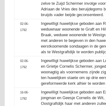
zelve te Zuijd Schermer involge voor
Adriaan de Vries des beruijdegoms br
bruijds vader beijde geconsenteerd.
Ingewilligt huwelijkse geboden aan R
02-06-
weduwnaar woonende te Graft en Hil
1792
Braak, weduwe woonende te Westgraf
met anderen te begeven in den huwel
eerstkoomende sondaagen in de gere
als te Westgraftdijk te worden publi
Ingewilligt huwelijkse geboden aan L
02-06-
en Grietje Cornelis Schermer, jonged
1792
woonagtig als voornemens zijnde zi
ten huwelijken staete om op drie e
gereformeerde kerk alhier te worden
Ingewilligt huwelijkse geboden aan 
16-06-
jongman en Geesje Cornelis de Wit, 
1792
Oostgraftdijk haar met anderen zull