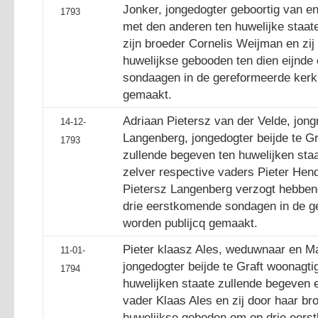
Jonker, jongedogter geboortig van e
1793
met den anderen ten huwelijke staate
zijn broeder Cornelis Weijman en zij
huwelijkse gebooden ten dien eijnd
sondaagen in de gereformeerde kerk 
gemaakt.
Adriaan Pietersz van der Velde, jong
14-12-
Langenberg, jongedogter beijde te G
1793
zullende begeven ten huwelijken staa
zelver respective vaders Pieter Hend
Pietersz Langenberg verzogt hebbe
drie eerstkomende sondagen in de ge
worden publijcq gemaakt.
Pieter klaasz Ales, weduwnaar en Ma
11-01-
jongedogter beijde te Graft woonagt
1794
huwelijken staate zullende begeven en
vader Klaas Ales en zij door haar br
huwelijkse geboden om op drie eer