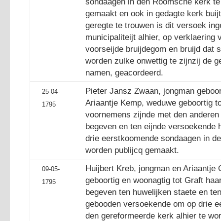
sondaagen in den Roomsche kerk te 
gemaakt en ook in gedagte kerk buij
geregte te trouwen is dit versoek ing
municipaliteijt alhier, op verklaerin
voorseijde bruijdegom en bruijd dat
worden zulke onwettig te zijnzij de 
namen, geacordeerd.
Pieter Jansz Zwaan, jongman geboort
25-04-
Ariaantje Kemp, weduwe geboortig tot
1795
voornemens zijnde met den anderen h
begeven en ten eijnde versoekende 
drie eerstkoomende sondaagen in den
worden publijcq gemaakt.
Huijbert Kreb, jongman en Ariaantje
09-05-
geboortig en woonagtig tot Graft ha
1795
begeven ten huwelijken staete en ten
gebooden versoekende om op drie e
den gereformeerde kerk alhier te wo