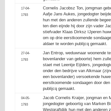
Cornelis Jacobsz Ton, jomgman geboo
17-04-
Aafje Jans Aukes, jongedogter beijd
1793
hun met den anderen zullende begeev
ten dien eijnde hij door zijn vader Ja
stiefvader Klaas Dirksz IJperen hu
om op drie eerstkoomende sondaage
aldaer te worden publijcq gemaakt.
Jan Entrop, weduwnaar woonende te
27-04-
bovenlander van geboorte) hem zull
1793
staet met Leentje Eijlders, jongedo
onder den bedrijve van Alkmaar (zij
een bovenlander) versoekende huwel
eerstkoomende sondaagen door den g
publijcq gemaakt.
Jacob Cornelis Kraijer, jongman en 
04-05-
jongedogter geboortig van Marken Bi
1793
Westgraftdijk hun met den anderen z