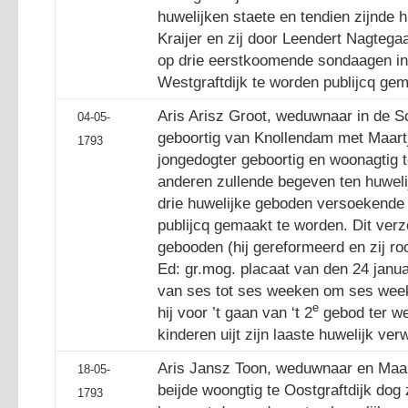
huwelijken staete en tendien zijnde h
Kraijer en zij door Leendert Nagteg
op drie eerstkoomende sondaagen in
Westgraftdijk te worden publijcq gem
Aris Arisz Groot, weduwnaar in de S
04-05-
geboortig van Knollendam met Maart
1793
jongedogter geboortig en woonagtig 
anderen zullende begeven ten huwelij
drie huwelijke geboden versoekende 
publijcq gemaakt te worden. Dit verz
gebooden (hij gereformeerd en zij r
Ed: gr.mog. placaat van den 24 janu
van ses tot ses weeken om ses weeke
e
hij voor ’t gaan van ‘t 2
gebod ter we
kinderen uijt zijn laaste huwelijk ve
Aris Jansz Toon, weduwnaar en Maa
18-05-
beijde woongtig te Oostgraftdijk dog 
1793