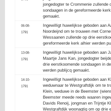
jongedogter te Crommenie zullende 
sondaagen in de gereformeerde kerk 
gemaakt.
Ingewilligt huwelijkse geboden aan Aa
06-08-
Noordeijnd om te trouwen met Cornel
1791
Wessaanen zullende op drie eerstk
gereformeerde kerk alhier werden pu
Ingewilligt huwelijkse geboden aan 
13-08-
Maartje Jans Kan, jongedogter beijd
1791
drie eerstkoomende sondaagen in de 
werden publijcq gemaakt.
Ingewilligt huwelijkse geboden aan K
14-10-
weduwnaar te Westgraftdijk om te tr
1791
Klein, weduwe in de Beemster (wiens
Beemster meede reeds waaren ingewi
Davids Renoij, jongman en Trijntje K
Westgraftdijk woonagtig om op drie