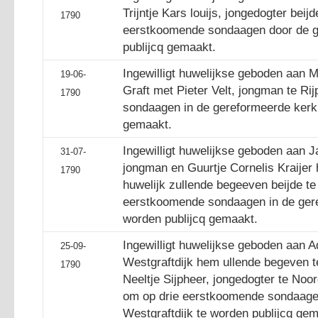
Trijntje Kars louijs, jongedogter beij
1790
eerstkoomende sondaagen door de ge
publijcq gemaakt.
Ingewilligt huwelijkse geboden aan 
19-06-
Graft met Pieter Velt, jongman te R
1790
sondaagen in de gereformeerde kerk 
gemaakt.
Ingewilligt huwelijkse geboden aan 
31-07-
jongman en Guurtje Cornelis Kraijer
1790
huwelijk zullende begeeven beijde te
eerstkoomende sondaagen in de gere
worden publijcq gemaakt.
Ingewilligt huwelijkse geboden aan A
25-09-
Westgraftdijk hem ullende begeven t
1790
Neeltje Sijpheer, jongedogter te No
om op drie eerstkoomende sondaagen
Westgraftdijk te worden publijcq gem