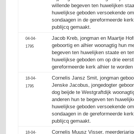
willende begeven ten huwelijken staa
huwelijkse geboden versoekende om
sondaagen in de gereformeerde kerk 
publijcq gemaakt.
Jacob Kreb, jongman en Maartje Hofm
04-04-
geboortig en alhier woonagtig hun m
1795
begeven ten huwelijken staate en te
huwelijkse geboden om op drie eers
gereformeerde kerk alhier te worden
Cornelis Jansz Smit, jongman geboor
18-04-
Jenske Jacobus, jongedogter geboort
1795
dog beijde te Westgraftdijk woonagt
anderen hun te begeven ten huwelijke
huwelijkse geboden versoekende om
sondaagen in de gereformeerde kerk 
publijcq gemaakt.
Cornelis Muusz Visser, meerderjarig
18-04-