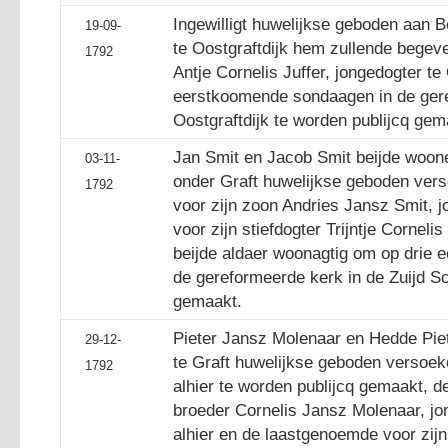
Ingewilligt huwelijkse geboden aan 
19-09-
te Oostgraftdijk hem zullende begev
1792
Antje Cornelis Juffer, jongedogter 
eerstkoomende sondaagen in de ger
Oostgraftdijk te worden publijcq gem
Jan Smit en Jacob Smit beijde woon
03-11-
onder Graft huwelijkse geboden ver
1792
voor zijn zoon Andries Jansz Smit,
voor zijn stiefdogter Trijntje Cornel
beijde aldaer woonagtig om op drie
de gereformeerde kerk in de Zuijd S
gemaakt.
Pieter Jansz Molenaar en Hedde Pie
29-12-
te Graft huwelijkse geboden versoe
1792
alhier te worden publijcq gemaakt, 
broeder Cornelis Jansz Molenaar, j
alhier en de laastgenoemde voor zijn