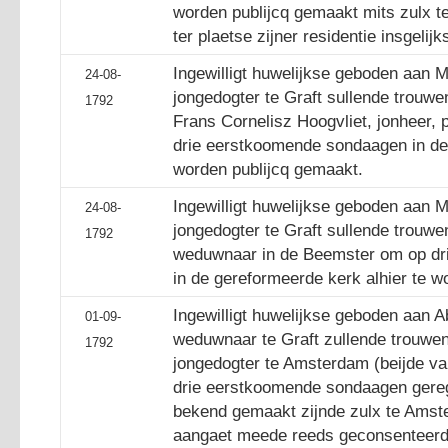
worden publijcq gemaakt mits zulx t
ter plaetse zijner residentie insgelij
Ingewilligt huwelijkse geboden aan M
24-08-
jongedogter te Graft sullende trouw
1792
Frans Cornelisz Hoogvliet, jonheer, 
drie eerstkoomende sondaagen in de 
worden publijcq gemaakt.
Ingewilligt huwelijkse geboden aan M
24-08-
jongedogter te Graft sullende trouw
1792
weduwnaar in de Beemster om op d
in de gereformeerde kerk alhier te w
Ingewilligt huwelijkse geboden aan
01-09-
weduwnaar te Graft zullende trouwen
1792
jongedogter te Amsterdam (beijde v
drie eerstkoomende sondaagen geregt
bekend gemaakt zijnde zulx te Amste
aangaet meede reeds geconsenteerd