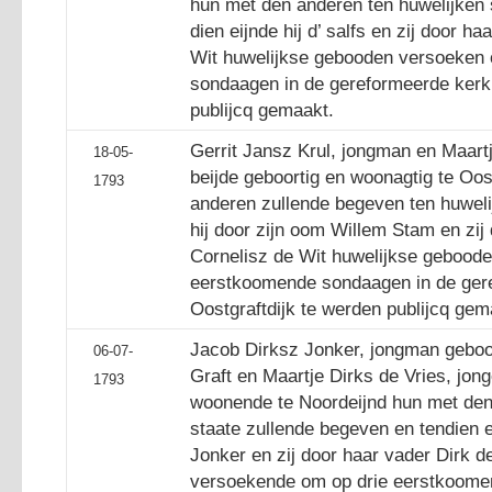
hun met den anderen ten huwelijken 
dien eijnde hij d’ salfs en zij door 
Wit huwelijkse gebooden versoeken
sondaagen in de gereformeerde kerk 
publijcq gemaakt.
Gerrit Jansz Krul, jongman en Maartj
18-05-
beijde geboortig en woonagtig te Oos
1793
anderen zullende begeven ten huwelij
hij door zijn oom Willem Stam en zij
Cornelisz de Wit huwelijkse gebood
eerstkoomende sondaagen in de ger
Oostgraftdijk te werden publijcq gem
Jacob Dirksz Jonker, jongman geboor
06-07-
Graft en Maartje Dirks de Vries, jon
1793
woonende te Noordeijnd hun met den
staate zullende begeven en tendien ei
Jonker en zij door haar vader Dirk d
versoekende om op drie eerstkoome