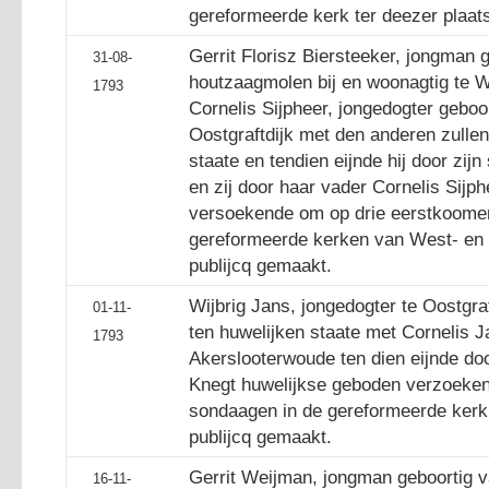
gereformeerde kerk ter deezer plaat
Gerrit Florisz Biersteeker, jongman 
31-08-
houtzaagmolen bij en woonagtig te W
1793
Cornelis Sijpheer, jongedogter geboo
Oostgraftdijk met den anderen zulle
staate en tendien eijnde hij door zijn
en zij door haar vader Cornelis Sijp
versoekende om op drie eerstkoome
gereformeerde kerken van West- en 
publijcq gemaakt.
Wijbrig Jans, jongedogter te Oostgra
01-11-
ten huwelijken staate met Cornelis 
1793
Akerslooterwoude ten dien eijnde do
Knegt huwelijkse geboden verzoeke
sondaagen in de gereformeerde kerk 
publijcq gemaakt.
Gerrit Weijman, jongman geboortig va
16-11-