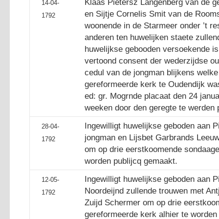
Klaas Pietersz Langenberg van de ge
14-04-
en Sijtje Cornelis Smit van de Rooms
1792
woonende in de Starmeer onder ’t re
anderen ten huwelijken staete zulle
huwelijkse gebooden versoekende is
vertoond consent der wederzijdse ou
cedul van de jongman blijkens welke h
gereformeerde kerk te Oudendijk wa
ed: gr. Mogrnde placaat den 24 janua
weeken door den geregte te werden pu
Ingewilligt huwelijkse geboden aan P
28-04-
jongman en Lijsbet Garbrands Leeuw,
1792
om op drie eerstkoomende sondaagen
worden publijcq gemaakt.
Ingewilligt huwelijkse geboden aan P
12-05-
Noordeijnd zullende trouwen met Antje
1792
Zuijd Schermer om op drie eerstko
gereformeerde kerk alhier te worden 