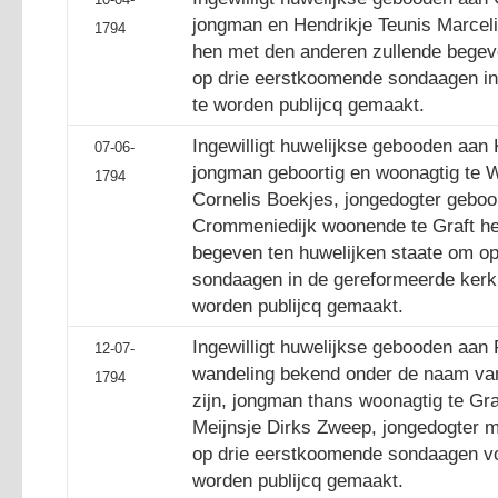
jongman en Hendrikje Teunis Marcelis
1794
hen met den anderen zullende begev
op drie eerstkoomende sondaagen in
te worden publijcq gemaakt.
Ingewilligt huwelijkse gebooden aan 
07-06-
jongman geboortig en woonagtig te W
1794
Cornelis Boekjes, jongedogter geboor
Crommeniedijk woonende te Graft he
begeven ten huwelijken staate om o
sondaagen in de gereformeerde kerk 
worden publijcq gemaakt.
Ingewilligt huwelijkse gebooden aan 
12-07-
wandeling bekend onder de naam van
1794
zijn, jongman thans woonagtig te Gr
Meijnsje Dirks Zweep, jongedogter 
op drie eerstkoomende sondaagen voo
worden publijcq gemaakt.