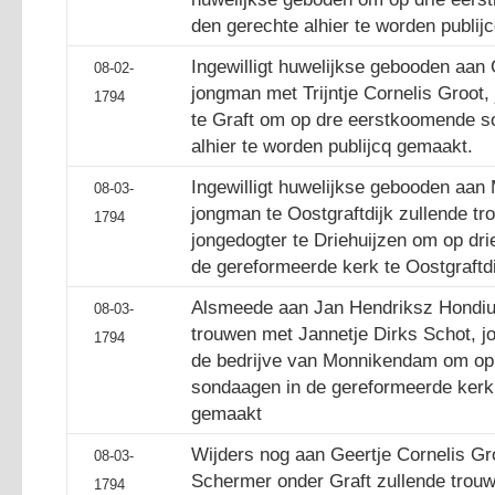
den gerechte alhier te worden publij
Ingewilligt huwelijkse gebooden aan
08-02-
jongman met Trijntje Cornelis Groot
1794
te Graft om op dre eerstkoomende s
alhier te worden publijcq gemaakt.
Ingewilligt huwelijkse gebooden aan
08-03-
jongman te Oostgraftdijk zullende t
1794
jongedogter te Driehuijzen om op dr
de gereformeerde kerk te Oostgraftd
Alsmeede aan Jan Hendriksz Hondius
08-03-
trouwen met Jannetje Dirks Schot, j
1794
de bedrijve van Monnikendam om op
sondaagen in de gereformeerde kerk 
gemaakt
Wijders nog aan Geertje Cornelis Gro
08-03-
Schermer onder Graft zullende trou
1794