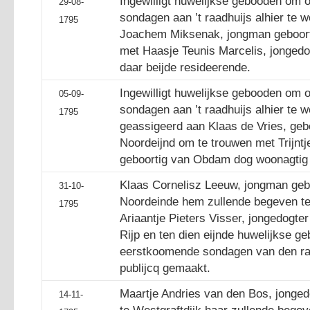
Ingewilligt huwelijkse gebooden om 
29-08-
sondagen aan ’t raadhuijs alhier te
1795
Joachem Miksenak, jongman geboor
met Haasje Teunis Marcelis, jongedo
daar beijde resideerende.
Ingewilligt huwelijkse gebooden om 
05-09-
sondagen aan ’t raadhuijs alhier te
1795
geassigeerd aan Klaas de Vries, geb
Noordeijnd om te trouwen met Trijntj
geboortig van Obdam dog woonagtig 
Klaas Cornelisz Leeuw, jongman gebo
31-10-
Noordeinde hem zullende begeven te
1795
Ariaantje Pieters Visser, jongedogte
Rijp en ten dien eijnde huwelijkse 
eerstkoomende sondagen van den raa
publijcq gemaakt.
Maartje Andries van den Bos, jonged
14-11-