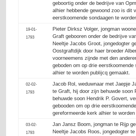
geboortig onder de bedrijve van Opm
alhier hebbende gewoond zoo is dit 
eerstkoomende sondaagen te worden 
Pieter Dirksz Volger, jongman woone
19-01-
Graft gebooren onder de bedrijve va
1793
Neeltje Jacobs Groot, jongedogter g
Oostgraftdijk door haer broeder Albe
voorneemens zijnde met den anderen
geboden om op drie eerstkoomende 
alhier te worden publijcq gemaakt.
Jacob Rol, weduwnaar met Jaepje J
02-02-
te Graft, hij door zijn behuwde soon 
1793
behuwde soon Hendrik P. Govert, ve
gebooden om op drie eerstkoomende
gereformeerde kerk alhier te worden
Jan Jansz Boom, jongman te Rijp ge
03-02-
Neeltje Jacobs Roos, jongedogter te
1793