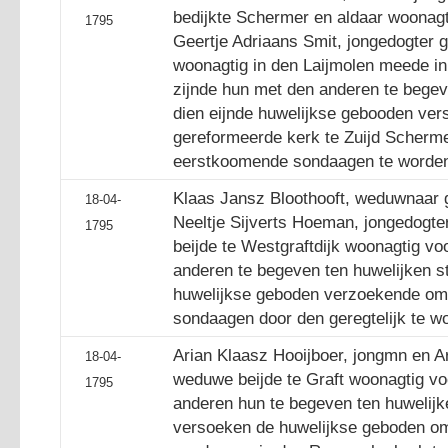
bedijkte Schermer en aldaar woonagt
1795
Geertje Adriaans Smit, jongedogter g
woonagtig in den Laijmolen meede 
zijnde hun met den anderen te begev
dien eijnde huwelijkse gebooden ve
gereformeerde kerk te Zuijd Scherme
eerstkoomende sondaagen te worden
Klaas Jansz Bloothooft, weduwnaar g
18-04-
Neeltje Sijverts Hoeman, jongedogte
1795
beijde te Westgraftdijk woonagtig v
anderen te begeven ten huwelijken st
huwelijkse geboden verzoekende om
sondaagen door den geregtelijk te w
Arian Klaasz Hooijboer, jongmn en Ar
18-04-
weduwe beijde te Graft woonagtig v
1795
anderen hun te begeven ten huwelijke
versoeken de huwelijkse geboden o