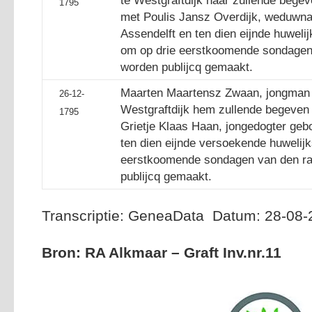
te Westgraftdijk haar zullende begev
1795
met Poulis Jansz Overdijk, weduwnaa
Assendelft en ten dien eijnde huwel
om op drie eerstkoomende sondagen v
worden publijcq gemaakt.
Maarten Maartensz Zwaan, jongman g
26-12-
Westgraftdijk hem zullende begeven 
1795
Grietje Klaas Haan, jongedogter geb
ten dien eijnde versoekende huwelij
eerstkoomende sondagen van den raa
publijcq gemaakt.
Transcriptie: GeneaData Datum: 28-08-
Bron: RA Alkmaar – Graft Inv.nr.11