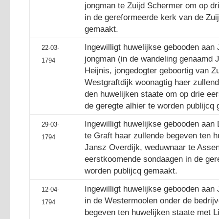
jongman te Zuijd Schermer om op d
in de gereformeerde kerk van de Zui
gemaakt.
Ingewilligt huwelijkse gebooden aa
22-03-
jongman (in de wandeling genaamd J
1794
Heijnis, jongedogter geboortig van Z
Westgraftdijk woonagtig haer zullen
den huwelijken staate om op drie e
de geregte alhier te worden publijcq
Ingewilligt huwelijkse gebooden aan 
29-03-
te Graft haar zullende begeven ten h
1794
Jansz Overdijk, weduwnaar te Assen
eerstkoomende sondaagen in de gere
worden publijcq gemaakt.
Ingewilligt huwelijkse gebooden aan
12-04-
in de Westermoolen onder de bedrijv
1794
begeven ten huwelijken staate met Li