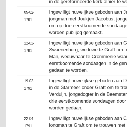
in de gereformeerde kerk alhier te w
Ingewilligt huwelijkse geboden aan 
05-02-
jongman met Joukjen Jacobus, jonged
1791
om op drie eerstkoomende sondaagen
worden publijcq gemaakt.
Ingewilligt huwelijkse geboden aan G
12-02-
Swaenenburg, weduwe te Graft om t
1791
Man, weduwnaar te Crommenie waarv
eerstkoomende sondaagen in de gere
gedaan te worden.
Ingewilligt huwelijkse geboden aan 
19-02-
in de Starmeer onder Graft om te tro
1791
Verduijn, jongedogter in de Beemste
drie eerstkoomende sondaagen door d
worden gedaan.
Ingewilligt huwelijkse geboden aan 
22-04-
jongman te Graft om te trouwen met 
1791