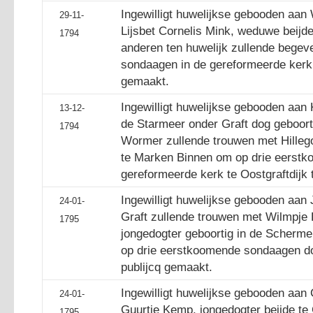
Ingewilligt huwelijkse gebooden aan
29-11-
Lijsbet Cornelis Mink, weduwe beijde
1794
anderen ten huwelijk zullende bege
sondaagen in de gereformeerde kerk 
gemaakt.
Ingewilligt huwelijkse gebooden aan 
13-12-
de Starmeer onder Graft dog geboort
1794
Wormer zullende trouwen met Hilleg
te Marken Binnen om op drie eerst
gereformeerde kerk te Oostgraftdijk 
Ingewilligt huwelijkse gebooden aan 
24-01-
Graft zullende trouwen met Wilmpje 
1795
jongedogter geboortig in de Scherm
op drie eerstkoomende sondaagen do
publijcq gemaakt.
Ingewilligt huwelijkse gebooden aan
24-01-
Guurtje Kemp, jongedogter beijde te
1795