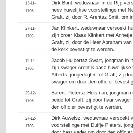
Dirk Bont, weduwnaar in de Rijp vers
13-11-
neev huwelijkse voorstellinge met N
1706
Graft, zij door R. Arentsz Smit, om i
Jan Klinkert, weduwnaar versoekt hu
27-11-
zijn broer Klaas Klinkert met Annetje
1706
Graft, zij door de Heer Abraham van
de kerk bevestigt te werden.
Jacob Huibertsz Swart, jongman in ’
11-12-
zijn swager Arent Klaasz huwelijkse 
1706
Alberts, jongedogter tot Graft, zij d
swager om door den officier bevestig
Barent Pietersz Huisman, jongman m
25-12-
beide tot Graft, zij door haar swage
1706
den officier bevestigt te werden.
Dirk Auwelsz, weduwnaar versoekt v
27-12-
voorstellinge met Duifje Pieters, jon
1706
door haar vader om door den officier