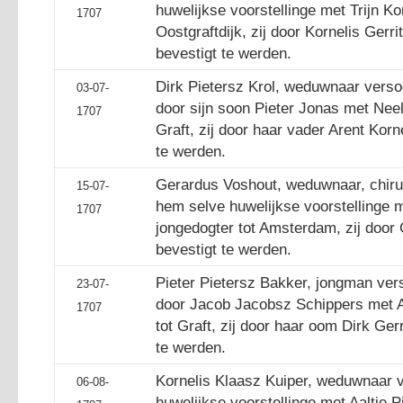
huwelijkse voorstellinge met Trijn Ko
1707
Oostgraftdijk, zij door Kornelis Gerri
bevestigt te werden.
Dirk Pietersz Krol, weduwnaar versoe
03-07-
door sijn soon Pieter Jonas met Neel
1707
Graft, zij door haar vader Arent Korn
te werden.
Gerardus Voshout, weduwnaar, chirur
15-07-
hem selve huwelijkse voorstellinge 
1707
jongedogter tot Amsterdam, zij door 
bevestigt te werden.
Pieter Pietersz Bakker, jongman vers
23-07-
door Jacob Jacobsz Schippers met 
1707
tot Graft, zij door haar oom Dirk Ger
te werden.
Kornelis Klaasz Kuiper, weduwnaar 
06-08-
huwelijkse voorstellinge met Aaltje Pi