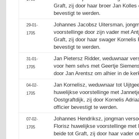
Graft, zij door haar broer Jan Kolles
bevestigt te werden.
Johannes Jacobsz Uitersman, jongm
29-01-
voorstellinge door zijn vader met An
1705
Graft, zij door haar swager Kornelis 
bevestigt te werden.
Jan Pietersz Ridder, weduwnaar vers
31-01-
voor hem selvs met Geertje Siemens,
1705
door Jan Arentsz om alhier in de ker
Jan Kornelisz, weduwnaar tot Uijtge
04-02-
huwelijkse voorstellinge met Jannet
1705
Oostgraftdijk, zij door Kornelis Adr
officier bevestigt te werden.
Johannes Hendriksz, jongman versoe
07-02-
Florisz huwelijkse voorstellinge met
1705
beide tot Graft, zij door haar vader o