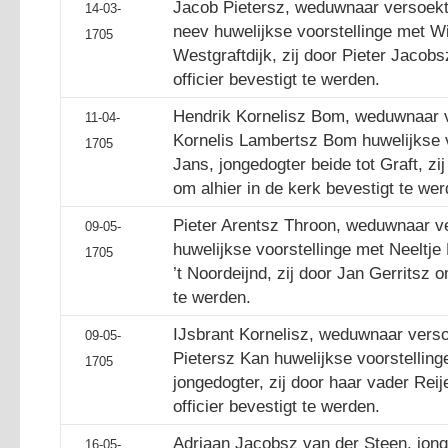
Jacob Pietersz, weduwnaar versoekt 
14-03-
neev huwelijkse voorstellinge met Wi
1705
Westgraftdijk, zij door Pieter Jacob
officier bevestigt te werden.
Hendrik Kornelisz Bom, weduwnaar v
11-04-
Kornelis Lambertsz Bom huwelijkse v
1705
Jans, jongedogter beide tot Graft, zi
om alhier in de kerk bevestigt te wer
Pieter Arentsz Throon, weduwnaar v
09-05-
huwelijkse voorstellinge met Neeltje 
1705
’t Noordeijnd, zij door Jan Gerritsz o
te werden.
IJsbrant Kornelisz, weduwnaar verso
09-05-
Pietersz Kan huwelijkse voorstelling
1705
jongedogter, zij door haar vader Rei
officier bevestigt te werden.
Adriaan Jacobsz van der Steen, jong
16-05-