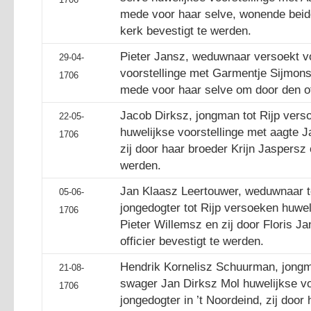
mede voor haar selve, wonende beide
kerk bevestigt te werden.
Pieter Jansz, weduwnaar versoekt v
29-04-
voorstellinge met Garmentje Sijmons, 
1706
mede voor haar selve om door den off
Jacob Dirksz, jongman tot Rijp verso
22-05-
huwelijkse voorstellinge met aagte J
1706
zij door haar broeder Krijn Jaspersz 
werden.
Jan Klaasz Leertouwer, weduwnaar to
05-06-
jongedogter tot Rijp versoeken huweli
1706
Pieter Willemsz en zij door Floris J
officier bevestigt te werden.
Hendrik Kornelisz Schuurman, jongma
21-08-
swager Jan Dirksz Mol huwelijkse voo
1706
jongedogter in ’t Noordeind, zij door