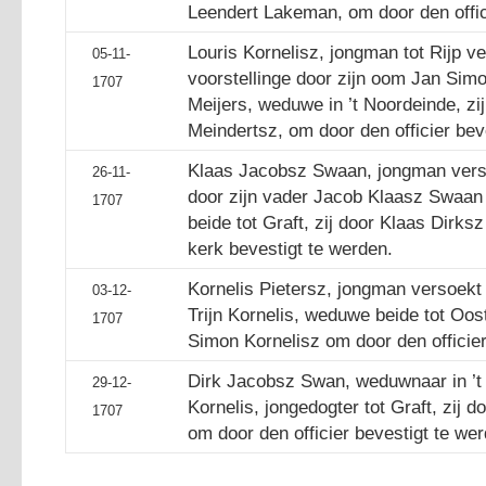
Leendert Lakeman, om door den offic
Louris Kornelisz, jongman tot Rijp v
05-11-
voorstellinge door zijn oom Jan Sim
1707
Meijers, weduwe in ’t Noordeinde, zij
Meindertsz, om door den officier bev
Klaas Jacobsz Swaan, jongman verso
26-11-
door zijn vader Jacob Klaasz Swaan 
1707
beide tot Graft, zij door Klaas Dirk
kerk bevestigt te werden.
Kornelis Pietersz, jongman versoekt 
03-12-
Trijn Kornelis, weduwe beide tot Oost
1707
Simon Kornelisz om door den officier
Dirk Jacobsz Swan, weduwnaar in ’t
29-12-
Kornelis, jongedogter tot Graft, zij 
1707
om door den officier bevestigt te we