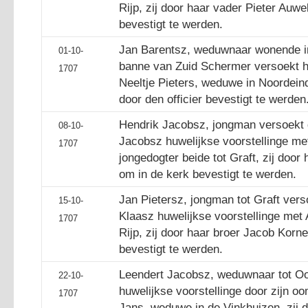
Rijp, zij door haar vader Pieter Auwe
bevestigt te werden.
Jan Barentsz, weduwnaar wonende i
01-10-
banne van Zuid Schermer versoekt hu
1707
Neeltje Pieters, weduwe in Noordein
door den officier bevestigt te werden
Hendrik Jacobsz, jongman versoekt 
08-10-
Jacobsz huwelijkse voorstellinge me
1707
jongedogter beide tot Graft, zij doo
om in de kerk bevestigt te werden.
Jan Pietersz, jongman tot Graft vers
15-10-
Klaasz huwelijkse voorstellinge met A
1707
Rijp, zij door haar broer Jacob Korne
bevestigt te werden.
Leendert Jacobsz, weduwnaar tot Oos
22-10-
huwelijkse voorstellinge door zijn o
1707
Jans, weduwe in de Vinkhuizen, zij 