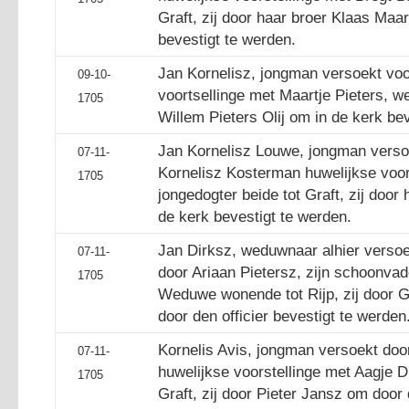
Graft, zij door haar broer Klaas Maa
bevestigt te werden.
Jan Kornelisz, jongman versoekt voo
09-10-
voortsellinge met Maartje Pieters, we
1705
Willem Pieters Olij om in de kerk be
Jan Kornelisz Louwe, jongman versoe
07-11-
Kornelisz Kosterman huwelijkse voors
1705
jongedogter beide tot Graft, zij doo
de kerk bevestigt te werden.
Jan Dirksz, weduwnaar alhier versoe
07-11-
door Ariaan Pietersz, zijn schoonvad
1705
Weduwe wonende tot Rijp, zij door G
door den officier bevestigt te werden
Kornelis Avis, jongman versoekt door
07-11-
huwelijkse voorstellinge met Aagje Di
1705
Graft, zij door Pieter Jansz om door d