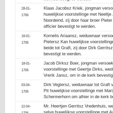
Klaas Jacobsz Kriek, jongman versoe
28-01-
huwelijkse voorstellinge met Neeltje 
1706
Noordeind, zij door haar broer Piete
officier bevestigt te werden.
Kornelis Ariaansz, weduwnaar versoe
18-01-
Pietersz Kan huwelijkse voorstellin
1706
beide tot Graft, zij door Dirk Gerrit
bevestigt te werden.
Jacob Dirksz Boer, jongman versoekt
18-01-
voorstellinge met Geertje Dirks, wedu
1706
Vrerik Jansz, om in de kerk bevestig
Dirk Vegtersz, weduwnaar tot Graft 
03-04-
Pit huwelijkse voorstellinge met Mari
1706
Schermerhorn om alhier in de kerk b
Mr. Heertjen Gerritsz Vredenhuis, 
22-04-
selve huwelijkse voorstellinge met 
1706