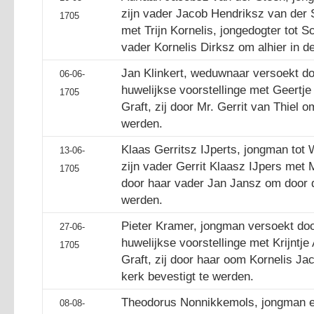
zijn vader Jacob Hendriksz van der S
1705
met Trijn Kornelis, jongedogter tot S
vader Kornelis Dirksz om alhier in d
Jan Klinkert, weduwnaar versoekt do
06-06-
huwelijkse voorstellinge met Geertje
1705
Graft, zij door Mr. Gerrit van Thiel o
werden.
Klaas Gerritsz IJperts, jongman tot 
13-06-
zijn vader Gerrit Klaasz IJpers met Ma
1705
door haar vader Jan Jansz om door de
werden.
Pieter Kramer, jongman versoekt doo
27-06-
huwelijkse voorstellinge met Krijntje 
1705
Graft, zij door haar oom Kornelis Ja
kerk bevestigt te werden.
Theodorus Nonnikkemols, jongman e
08-08-