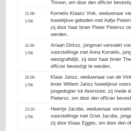
Throon, om door den officier bevesti
Kornelis Klaasz Vink, weduwnaar ve
21-08-
huwelijkse geboden met Aafje Pieters
1706
zij door haar broer Pieter Pietersz om
werden.
Ariaan Dirksz, jongman versoekt vo
11-09-
voorstellinge met Anna Kornelis, jon
1706
westgraftdijk, zij door haar broer T
officier bevestigt te werden.
Klaas Jansz, weduwnaar van de Vink
25-09-
broer Willem Jansz huwelijkse voorst
1706
jongedogter tot Akersloot, zij mede 
Pietersz, om door den officier bevest
Heertje Jacobs, weduwnaar versoekt
23-10-
voorstellinge met Griet Jacobs, jonge
1706
zij door Klaas Egges, om door den of