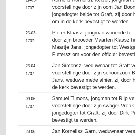
19-03-
voorstellinge door zijn oom Jan Bo
1707
jongedogter beide tot Graft, zij doo
om in de kerk bevestigt te werden.
Pieter Klaasz, jongman wonende tot
26-03-
door zijn brooeder Maarten Klaasz hu
1707
Maartje Jans, jongedogter tot Westgr
Pietersz om voor den officier bevest
Jan Simonsz, weduwnaar tot Graft v
23-04-
voorstellinge door zijn schoonzoon 
1707
Jans, weduwe mede alhier, zij door 
de kerk bevestigt te werden.
Samuel Tijmons, jongman tot Rijp ve
09-06-
voorstellinge door zijn swager Vreri
1707
jongedogter tot Graft, zij door Dirk 
bevestigt te werden.
Jan Kornelisz Garn, weduwnaar vers
28-06-