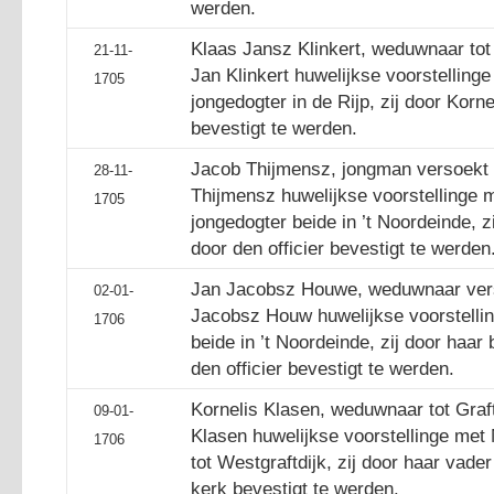
werden.
Klaas Jansz Klinkert, weduwnaar tot 
21-11-
Jan Klinkert huwelijkse voorstellinge
1705
jongedogter in de Rijp, zij door Korn
bevestigt te werden.
Jacob Thijmensz, jongman versoekt d
28-11-
Thijmensz huwelijkse voorstellinge m
1705
jongedogter beide in ’t Noordeinde, 
door den officier bevestigt te werden
Jan Jacobsz Houwe, weduwnaar verso
02-01-
Jacobsz Houw huwelijkse voorstelli
1706
beide in ’t Noordeinde, zij door haar
den officier bevestigt te werden.
Kornelis Klasen, weduwnaar tot Graft
09-01-
Klasen huwelijkse voorstellinge met
1706
tot Westgraftdijk, zij door haar vad
kerk bevestigt te werden.