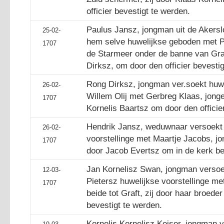
officier bevestigt te werden.
Paulus Jansz, jongman uit de Akers
25-02-
hem selve huwelijkse geboden met Pie
1707
de Starmeer onder de banne van Graft
Dirksz, om door den officier bevestig
Rong Dirksz, jongman ver.soekt huwe
26-02-
Willem Olij met Gerbreg Klaas, jonged
1707
Kornelis Baartsz om door den officie
Hendrik Jansz, weduwnaar versoekt 
26-02-
voorstellinge met Maartje Jacobs, jon
1707
door Jacob Evertsz om in de kerk be
Jan Kornelisz Swan, jongman versoek
12-03-
Pietersz huwelijkse voorstellinge me
1707
beide tot Graft, zij door haar broede
bevestigt te werden.
Kornelis Kornelisz Keiser, jongman 