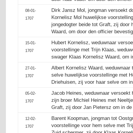
Dirk Jansz Mol, jongman versoekt do
08-01-
Kornelisz Mol huwelijkse voorstellin
1707
jongedogter beide tot Graft, zij door
Waard, om door den officier bevestig
Hubert Kornelisz, weduwnaar versoe
15-01-
voorstellinge met Trijn Klaas, weduwe
1707
swager Klaas Kornelisz Waard, om in
Albert Kornelisz Waard, weduwnaar t
27-01-
selve huwelijkse voorstellinge met 
1707
Driehuisen, zij voor haar selve om i
Jacob Heines, weduwnaar versoekt hu
05-02-
zijn broer Michiel Heines met Neeltj
1707
Graft, zij door Jan Pietersz om in de
Barent Koopman, jongman tot Oostgra
12-02-
voorstellinge voor hem selve met Trij
1707
Zuid schermer, zij door Klaas Kornel