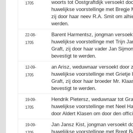
woorts tot Oostgraftdijk versoekt doo
1705
huwelijkse voorstellinge met Bregje M
zij door haar neev R.A. Smit om alhie
werden.
Barent Harmentsz, jongman versoekt
22-08-
huwelijkse voorstellinge met Trijn Ja
1705
Graft, zij door haar vader Jan Sijmo
bevestigt te werden.
an Arisz, weduwnaar versoekt door z
12-09-
huwelijkse voorstellinge met Grietje I
1705
Graft, zij door haar broeder Mr. Klaa
bevestigt te werden.
Hendrik Pietersz, weduwnaar tot Gra
19-09-
huwelijkse voorstellinge met Neel Ha
1705
door Aldert Klasen om door den offic
Jan Jansz Kist, jongman versoekt do
19-09-
huwelijkse voorstellinge met Bregt B
1705