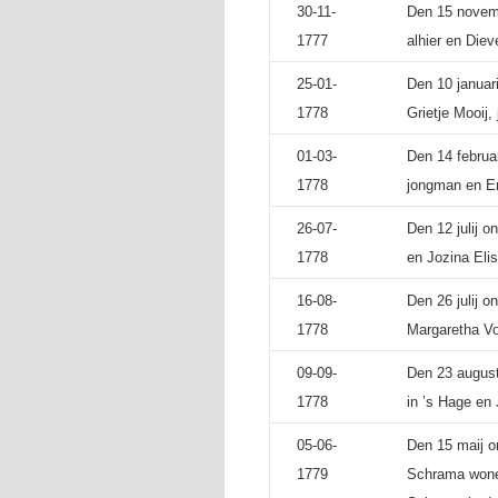
30-11-
Den 15 novemb
1777
alhier en Diev
25-01-
Den 10 januari
1778
Grietje Mooij,
01-03-
Den 14 februa
1778
jongman en Er
26-07-
Den 12 julij 
1778
en Jozina Eli
16-08-
Den 26 julij 
1778
Margaretha Vo
09-09-
Den 23 august
1778
in ’s Hage en
05-06-
Den 15 maij o
1779
Schrama wonen