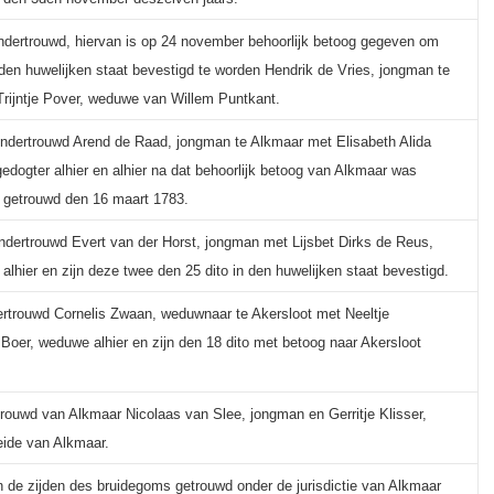
dertrouwd, hiervan is op 24 november behoorlijk betoog gegeven om
 den huwelijken staat bevestigd te worden Hendrik de Vries, jongman te
rijntje Pover, weduwe van Willem Puntkant.
ndertrouwd Arend de Raad, jongman te Alkmaar met Elisabeth Alida
edogter alhier en alhier na dat behoorlijk betoog van Alkmaar was
 getrouwd den 16 maart 1783.
ondertrouwd Evert van der Horst, jongman met Lijsbet Dirks de Reus,
lhier en zijn deze twee den 25 dito in den huwelijken staat bevestigd.
dertrouwd Cornelis Zwaan, weduwnaar te Akersloot met Neeltje
 Boer, weduwe alhier en zijn den 18 dito met betoog naar Akersloot
rouwd van Alkmaar Nicolaas van Slee, jongman en Gerritje Klisser,
eide van Alkmaar.
 de zijden des bruidegoms getrouwd onder de jurisdictie van Alkmaar