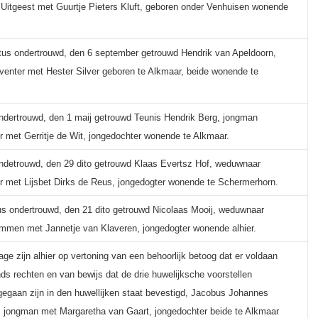
Uitgeest met Guurtje Pieters Kluft, geboren onder Venhuisen wonende
us ondertrouwd, den 6 september getrouwd Hendrik van Apeldoorn,
venter met Hester Silver geboren te Alkmaar, beide wonende te
ondertrouwd, den 1 maij getrouwd Teunis Hendrik Berg, jongman
r met Gerritje de Wit, jongedochter wonende te Alkmaar.
ndetrouwd, den 29 dito getrouwd Klaas Evertsz Hof, weduwnaar
r met Lijsbet Dirks de Reus, jongedogter wonende te Schermerhorn.
s ondertrouwd, den 21 dito getrouwd Nicolaas Mooij, weduwnaar
mmen met Jannetje van Klaveren, jongedogter wonende alhier.
ge zijn alhier op vertoning van een behoorlijk betoog dat er voldaan
ds rechten en van bewijs dat de drie huwelijksche voorstellen
gegaan zijn in den huwellijken staat bevestigd, Jacobus Johannes
jongman met Margaretha van Gaart, jongedochter beide te Alkmaar