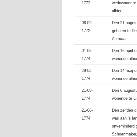
1772
weduwnaar te 
alhier.
06-09-
Den 21 august
1772
geboren te De
Alkmaar.
01-05-
Den 16 april 
1774
wonende alhie
29-05-
Den 14 maij o
1774
wonende alhie
21-08-
Den 6 augustu
1774
wonende te Li
21-08-
Den zelfden da
1774
was aan ’s lan
onverhinderd 
Schoenmaker, 