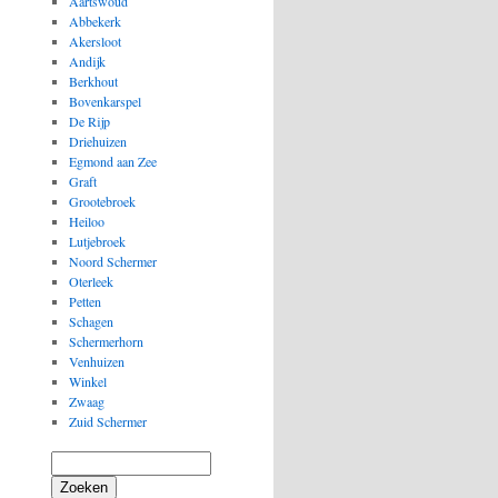
Aartswoud
Abbekerk
Akersloot
Andijk
Berkhout
Bovenkarspel
De Rijp
Driehuizen
Egmond aan Zee
Graft
Grootebroek
Heiloo
Lutjebroek
Noord Schermer
Oterleek
Petten
Schagen
Schermerhorn
Venhuizen
Winkel
Zwaag
Zuid Schermer
Zoeken