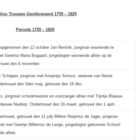
iloo Trouwen Gereformeerd 1759 – 1829
Periode 1759 – 1829
.
 opgenomen den 12 october Jan Rentink, jongman woonende te
 Geertrui Maria Bogaard, jongedogter woonende alhier op de
rouwt den 6 november.
z Schipper, jongman met Ariaantje Simonz, weduwe van Noord
ertrouwt den 2den maij, getrouwt den 18 dito.
nis, jongman schoolmeester en voorzanger alhier met Trijntje Blaauw,
 Nieuwe Niedorp. Ondertrouwt den 16 maart, getrouwt den 1 april.
dertrouwt, getrouwt den 21 julij Willem Reijertsz de Jager, jongman
oet met Geertje Willemsz de Lange, jongedogter geborente Schoorl
e alhier.