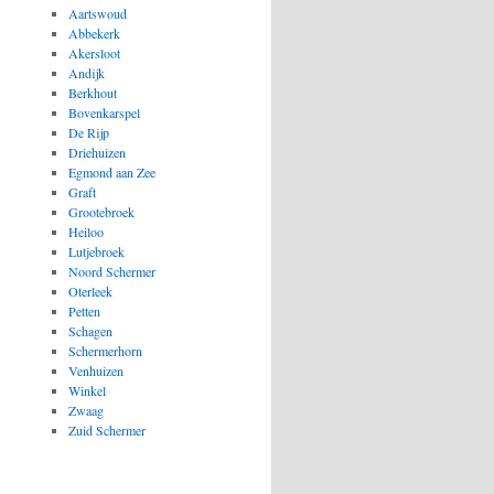
Aartswoud
Abbekerk
Akersloot
Andijk
Berkhout
Bovenkarspel
De Rijp
Driehuizen
Egmond aan Zee
Graft
Grootebroek
Heiloo
Lutjebroek
Noord Schermer
Oterleek
Petten
Schagen
Schermerhorn
Venhuizen
Winkel
Zwaag
Zuid Schermer