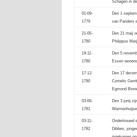
Schagen in de
01-09-
Den 1 septembe
1779
van Panders e
21-05-
Den 21 maij o
1780
Philippus Mar
19-11-
Den 5 novembe
1780
Essen wonende
17-12-
Den 17 decemb
1780
Cornelis Gerr
Egmond Binn
03-06-
Den 3 junij zi
1781
Warmenhuijsen
03-11-
Ondertrouwd e
1782
Dibbes, jonged
ingekomen op