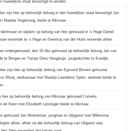
n huwelijken staat bevestigd te worden.
r zijn hier op behoorlijk betoog in den huwelijken staat bevestigd Jan
n Maartje Vogelzang, beide te Alkmaar.
ndertrouwr en wijders op betoog van hier getrouwd in ’s Hage Daniel
jouw wonende te ’s Hage en Geertruij van der Hulst wonende alhier.
r ondergetrouwd, den 19 dito getrouwd op behoorlijk betoog Jan van
 te Bergen en Trijntje Dirks Hooghuijs, jongedochter te Koedijk.
er zijn hier op behoorlijk betoog van Egmond Binnen getrouwd
itsz Mooij, weduwnaar met Maartje Leenderts Spies, weduwe beide te
en.
jn hier op behoorlijk betoog van Alkmaar getrouwd Cornelis
 de Keen met Elisabeth Lijnslager beide te Alkmaar.
n getrouwd Jan Winkelman, jongman te Uijtgeest met Willemina
ogter alhier, alhier na dat behoorlijk betoog van Uitgeest was
 den 3den november deszelven jaars.