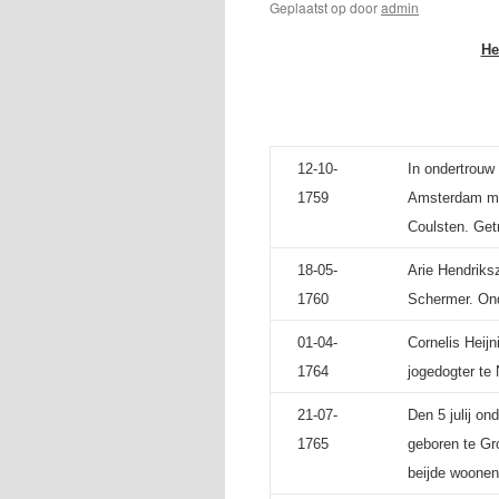
Geplaatst op
door
admin
He
12-10-
In ondertrouw
1759
Amsterdam met
Coulsten. Get
18-05-
Arie Hendriks
1760
Schermer. Ond
01-04-
Cornelis Heij
1764
jogedogter te
21-07-
Den 5 julij on
1765
geboren te Gr
beijde woonend