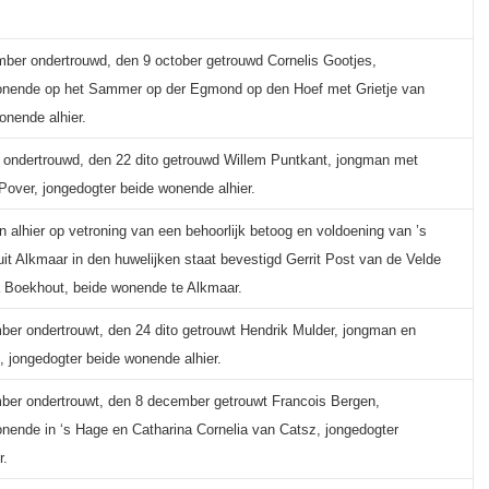
ber ondertrouwd, den 9 october getrouwd Cornelis Gootjes,
nende op het Sammer op der Egmond op den Hoef met Grietje van
onende alhier.
 ondertrouwd, den 22 dito getrouwd Willem Puntkant, jongman met
 Pover, jongedogter beide wonende alhier.
ijn alhier op vetroning van een behoorlijk betoog en voldoening van ’s
uit Alkmaar in den huwelijken staat bevestigd Gerrit Post van de Velde
a Boekhout, beide wonende te Alkmaar.
er ondertrouwt, den 24 dito getrouwt Hendrik Mulder, jongman en
, jongedogter beide wonende alhier.
er ondertrouwt, den 8 december getrouwt Francois Bergen,
ende in ‘s Hage en Catharina Cornelia van Catsz, jongedogter
r.