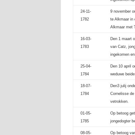
24-11-
9 november on
1782
te Alkmaar in
Alkmaar met T
16-03-
Den 1 maart o
1783
van Catz, jong
ingekomen en
25-04-
Den 10 april 
1784
weduwe beide a
18-07-
Den3 julij on
1784
Cornelisse de
vetrokken.
01-05-
Op betoog get
1785
jongedogter b
08-05-
Op betoog van