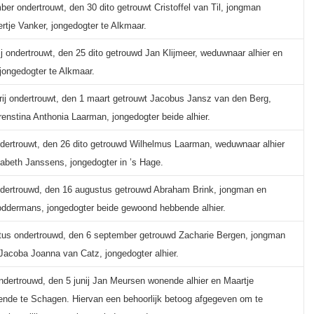
er ondertrouwt, den 30 dito getrouwt Cristoffel van Til, jongman
ertje Vanker, jongedogter te Alkmaar.
j ondertrouwt, den 25 dito getrouwd Jan Klijmeer, weduwnaar alhier en
 jongedogter te Alkmaar.
rij ondertrouwt, den 1 maart getrouwt Jacobus Jansz van den Berg,
enstina Anthonia Laarman, jongedogter beide alhier.
ondertrouwt, den 26 dito getrouwd Wilhelmus Laarman, weduwnaar alhier
sabeth Janssens, jongedogter in ’s Hage.
ondertrouwd, den 16 augustus getrouwd Abraham Brink, jongman en
ddermans, jongedogter beide gewoond hebbende alhier.
us ondertrouwd, den 6 september getrouwd Zacharie Bergen, jongman
 Jacoba Joanna van Catz, jongedogter alhier.
ndertrouwd, den 5 junij Jan Meursen wonende alhier en Maartje
de te Schagen. Hiervan een behoorlijk betoog afgegeven om te