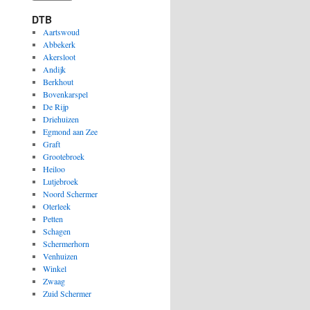
DTB
Aartswoud
Abbekerk
Akersloot
Andijk
Berkhout
Bovenkarspel
De Rijp
Driehuizen
Egmond aan Zee
Graft
Grootebroek
Heiloo
Lutjebroek
Noord Schermer
Oterleek
Petten
Schagen
Schermerhorn
Venhuizen
Winkel
Zwaag
Zuid Schermer