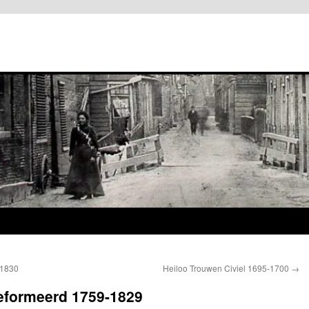
-1830
Heiloo Trouwen Civiel 1695-1700
→
eformeerd 1759-1829