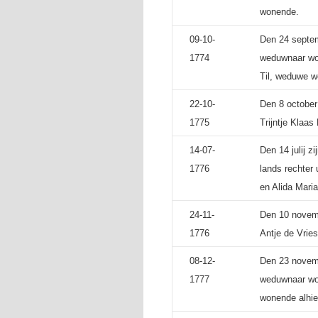
wonende.
09-10-
Den 24 septem
1774
weduwnaar wo
Til, weduwe w
22-10-
Den 8 october
1775
Trijntje Klaas
14-07-
Den 14 julij z
1776
lands rechter 
en Alida Mari
24-11-
Den 10 novemb
1776
Antje de Vries
08-12-
Den 23 novemb
1777
weduwnaar won
wonende alhie