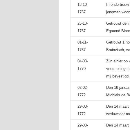
18-10-
In ondertrouw 
1767
jongman woone
25-10-
Getrouwt den 
1767
Egmond Binnen
01-11-
Getrouwt 1 no
1767
Bruinvisch, w
04-03-
Zijn alhier op
1770
voorstellinge 
mij bevestigd.
02-02-
Den 18 januari
1772
Michiels de Bo
29-03-
Den 14 maart 
1772
weduwnaar met
29-03-
Den 14 maart 