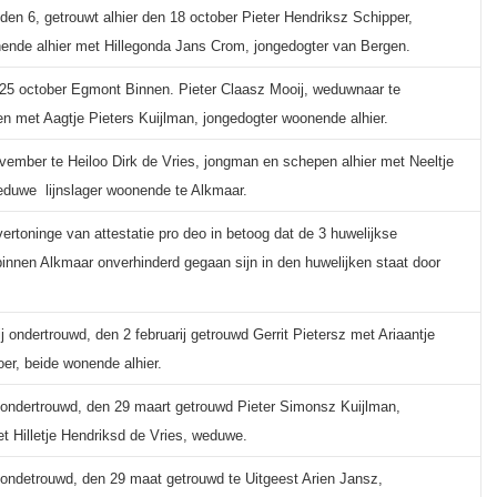
den 6, getrouwt alhier den 18 october Pieter Hendriksz Schipper,
nde alhier met Hillegonda Jans Crom, jongedogter van Bergen.
25 october Egmont Binnen. Pieter Claasz Mooij, weduwnaar te
 met Aagtje Pieters Kuijlman, jongedogter woonende alhier.
vember te Heiloo Dirk de Vries, jongman en schepen alhier met Neeltje
eduwe lijnslager woonende te Alkmaar.
 vertoninge van attestatie pro deo in betoog dat de 3 huwelijkse
binnen Alkmaar onverhinderd gegaan sijn in den huwelijken staat door
j ondertrouwd, den 2 februarij getrouwd Gerrit Pietersz met Ariaantje
er, beide wonende alhier.
ondertrouwd, den 29 maart getrouwd Pieter Simonsz Kuijlman,
 Hilletje Hendriksd de Vries, weduwe.
ondetrouwd, den 29 maat getrouwd te Uitgeest Arien Jansz,