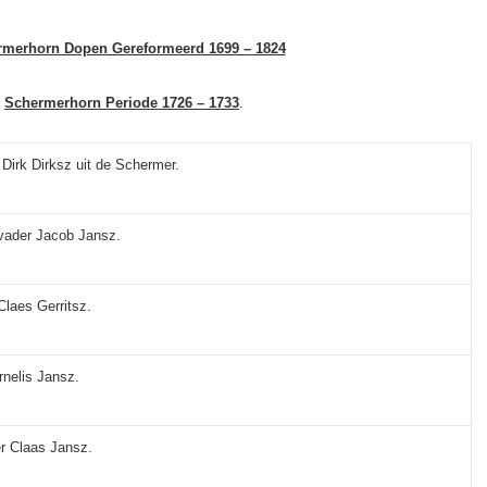
rmerhorn Dopen Gereformeerd 1699 – 1824
Schermerhorn Periode 1726 – 1733
.
 Dirk Dirksz uit de Schermer.
vader Jacob Jansz.
Claes Gerritsz.
rnelis Jansz.
er Claas Jansz.