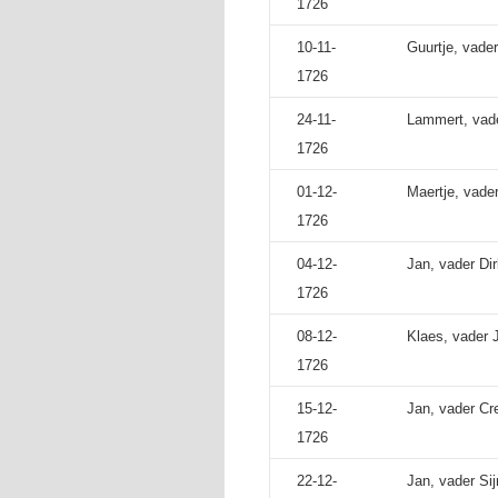
1726
10-11-
Guurtje, vade
1726
24-11-
Lammert, vad
1726
01-12-
Maertje, vader
1726
04-12-
Jan, vader Di
1726
08-12-
Klaes, vader J
1726
15-12-
Jan, vader Cr
1726
22-12-
Jan, vader S