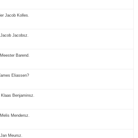
der Jacob Kolles.
r Jacob Jacobsz.
r Meester Barend.
 Tames Eliassen?
r Klaas Benjaminsz.
r Melis Mendersz.
 Jan Meursz.