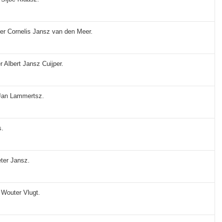
der Cornelis Jansz van den Meer.
r Albert Jansz Cuijper.
 Jan Lammertsz.
s.
eter Jansz.
 Wouter Vlugt.