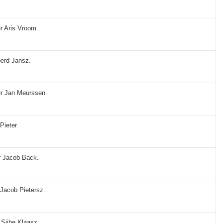
er Aris Vroom.
berd Jansz.
er Jan Meurssen.
 Pieter
r Jacob Back.
 Jacob Pietersz.
 Sijbe Klaasz.