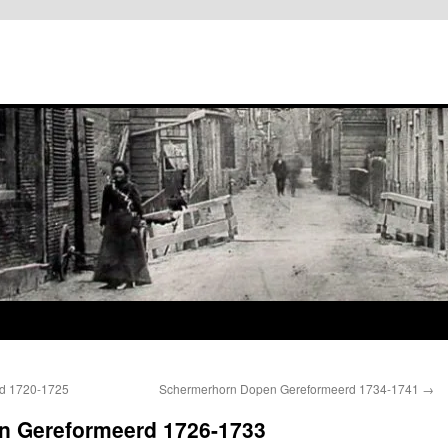
d 1720-1725
Schermerhorn Dopen Gereformeerd 1734-1741
→
n Gereformeerd 1726-1733