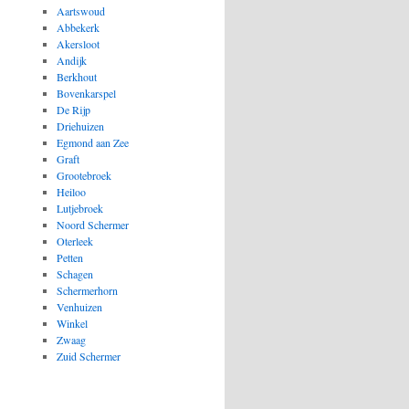
Aartswoud
Abbekerk
Akersloot
Andijk
Berkhout
Bovenkarspel
De Rijp
Driehuizen
Egmond aan Zee
Graft
Grootebroek
Heiloo
Lutjebroek
Noord Schermer
Oterleek
Petten
Schagen
Schermerhorn
Venhuizen
Winkel
Zwaag
Zuid Schermer