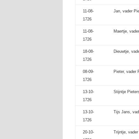
11-08-
Jan, vader Pi
1726
11-08-
Maertje, vader
1726
18-08-
Dieuwtje, vad
1726
08-09-
Pieter, vader 
1726
13-10-
Stijntje Piete
1726
13-10-
Tijs Jans, va
1726
20-10-
Trijntje, vade