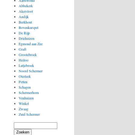
Aartswoud
Abbekerk
Akersloot
Andijk
Berkhout
Bovenkarspel
De Rijp
Driehuizen
Egmond aan Zee
Graft
Grootebroek
Heiloo
Lutjebroek
Noord Schermer
Oterleek
Petten
Schagen
Schermerhorn
Venhuizen
Winkel
Zwaag
Zuid Schermer
Zoeken