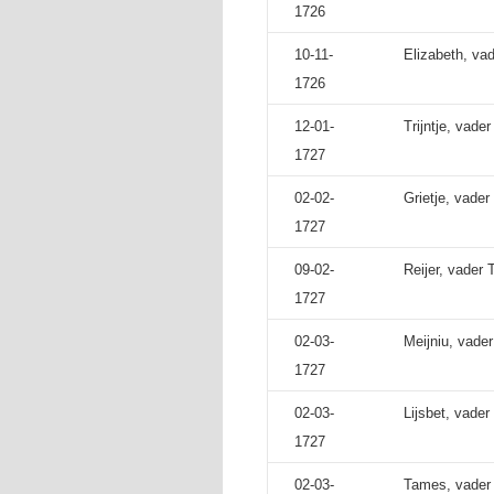
1726
10-11-
Elizabeth, va
1726
12-01-
Trijntje, vade
1727
02-02-
Grietje, vade
1727
09-02-
Reijer, vader
1727
02-03-
Meijniu, vade
1727
02-03-
Lijsbet, vade
1727
02-03-
Tames, vader