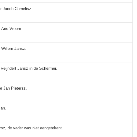
er Jacob Cornelisz.
r Aris Vroom.
r Willem Jansz.
 Reijndert Jansz in de Schermer.
er Jan Pietersz.
Jan.
ersz, de vader was niet aengetekent.