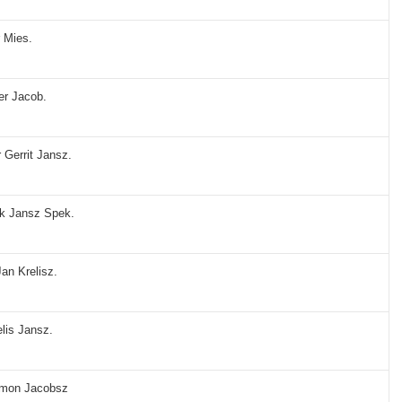
r Mies.
er Jacob.
 Gerrit Jansz.
rk Jansz Spek.
an Krelisz.
elis Jansz.
ijmon Jacobsz