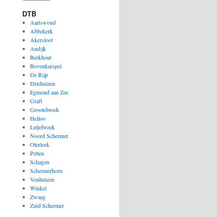
DTB
Aartswoud
Abbekerk
Akersloot
Andijk
Berkhout
Bovenkarspel
De Rijp
Driehuizen
Egmond aan Zee
Graft
Grootebroek
Heiloo
Lutjebroek
Noord Schermer
Oterleek
Petten
Schagen
Schermerhorn
Venhuizen
Winkel
Zwaag
Zuid Schermer