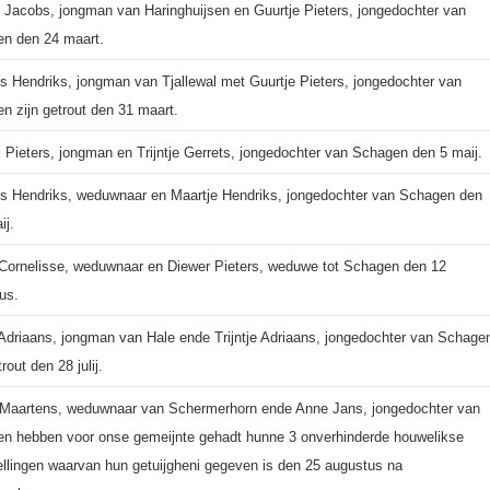
 Jacobs, jongman van Haringhuijsen en Guurtje Pieters, jongedochter van
n den 24 maart.
is Hendriks, jongman van Tjallewal met Guurtje Pieters, jongedochter van
n zijn getrout den 31 maart.
l Pieters, jongman en Trijntje Gerrets, jongedochter van Schagen den 5 maij.
is Hendriks, weduwnaar en Maartje Hendriks, jongedochter van Schagen den
ij.
 Cornelisse, weduwnaar en Diewer Pieters, weduwe tot Schagen den 12
us.
 Adriaans, jongman van Hale ende Trijntje Adriaans, jongedochter van Schage
trout den 28 julij.
Maartens, weduwnaar van Schermerhorn ende Anne Jans, jongedochter van
n hebben voor onse gemeijnte gehadt hunne 3 onverhinderde houwelikse
ellingen waarvan hun getuijgheni gegeven is den 25 augustus na