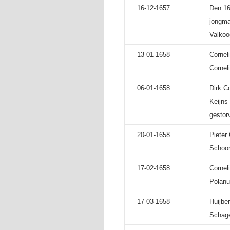
16-12-1657
Den 16
jongma
Valkoo
13-01-1658
Cornel
Corneli
06-01-1658
Dirk C
Keijns
gestorv
20-01-1658
Pieter
Schoore
17-02-1658
Cornel
Polanus
17-03-1658
Huijbe
Schage