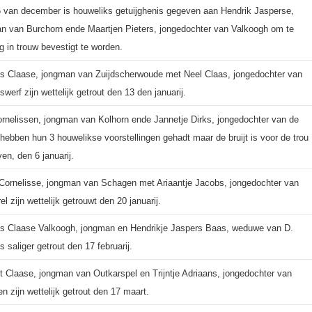
 van december is houweliks getuijghenis gegeven aan Hendrik Jasperse,
n van Burchorn ende Maartjen Pieters, jongedochter van Valkoogh om te
g in trouw bevestigt te worden.
is Claase, jongman van Zuijdscherwoude met Neel Claas, jongedochter van
swerf zijn wettelijk getrout den 13 den januarij.
ornelissen, jongman van Kolhorn ende Jannetje Dirks, jongedochter van de
 hebben hun 3 houwelikse voorstellingen gehadt maar de bruijt is voor de trou
en, den 6 januarij.
 Cornelisse, jongman van Schagen met Ariaantje Jacobs, jongedochter van
l zijn wettelijk getrouwt den 20 januarij.
is Claase Valkoogh, jongman en Hendrikje Jaspers Baas, weduwe van D.
 saliger getrout den 17 februarij.
rt Claase, jongman van Outkarspel en Trijntje Adriaans, jongedochter van
n zijn wettelijk getrout den 17 maart.