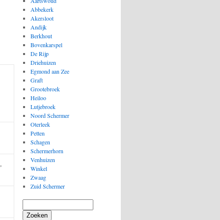
Aartswoud
Abbekerk
Akersloot
Andijk
Berkhout
Bovenkarspel
De Rijp
Driehuizen
Egmond aan Zee
Graft
Grootebroek
Heiloo
Lutjebroek
Noord Schermer
Oterleek
Petten
Schagen
Schermerhorn
Venhuizen
,
Winkel
Zwaag
Zuid Schermer
Zoeken