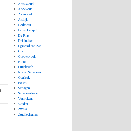
Aartswoud
Abbekerk
Akersloot
Andijk
Berkhout
Bovenkarspel
De Rijp
Driehuizen
Egmond aan Zee
Graft
Grootebroek
Heiloo
Lutjebroek
Noord Schermer
Oterleek
Petten
Schagen
n
Schermerhorn
Venhuizen
Winkel
Zwaag
Zuid Schermer