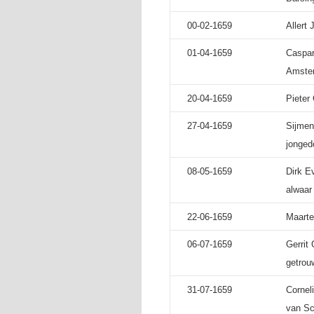
00-02-1659
Allert
01-04-1659
Caspar
Amster
20-04-1659
Pieter
27-04-1659
Sijmen
jonged
08-05-1659
Dirk E
alwaar
22-06-1659
Maarte
06-07-1659
Gerrit
getrou
31-07-1659
Cornel
van Sc