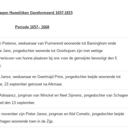
agen Huwelijken Gereformeerd 1657-1815
Periode 1657– 1668
.
n Pieterse, weduwnaar van Purmerend woonende tot Barsinghorn ende
je Jans, jongedochter wonende tot Oosthujsen zijn met wettige
ghenissen van hunne plaatsen bij ons voor de gemeijnte bevestigt den 5
i.
 Janse, weduwnaar en Geertruijd Prins, jongedochter beijde woonende tot
r, 23 september getrouwt na Alkmaar.
 Adriaansz, jongman van Winckel en Neel Sijmens, jongedochter van Schagen
wd den 13 september.
 november zijn Pieter Janse, jongman en Alid Cornelis, jongedochter beijde
hagen woonende toen in de Zijp.