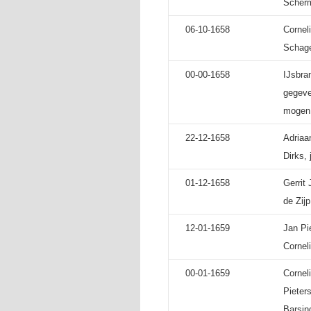
Scherm
06-10-1658
Cornel
Schage
00-00-1658
IJsbra
gegeve
mogen 
22-12-1658
Adriaa
Dirks,
01-12-1658
Gerrit
de Zij
12-01-1659
Jan Pi
Cornel
00-01-1659
Cornel
Pieter
Barsin