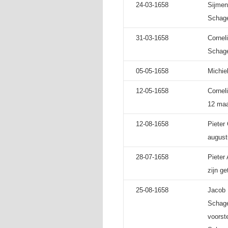
24-03-1658
Sijmen
Schage
31-03-1658
Cornel
Schage
05-05-1658
Michie
12-05-1658
Cornel
12 maa
12-08-1658
Pieter
august
28-07-1658
Pieter
zijn ge
25-08-1658
Jacob 
Schage
voorst