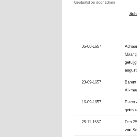
Geplaatst op
door
admin
Sch
05-08-1657
Adriaa
Maarit
getuij
august
23-09-1657
Barent
Alkmaa
16-09-1657
Pieter
getrou
25-11-1657
Den 25
van Sc