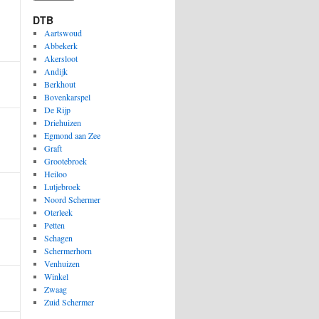
DTB
Aartswoud
Abbekerk
Akersloot
Andijk
Berkhout
Bovenkarspel
De Rijp
Driehuizen
Egmond aan Zee
Graft
Grootebroek
Heiloo
Lutjebroek
Noord Schermer
Oterleek
Petten
Schagen
Schermerhorn
Venhuizen
Winkel
Zwaag
Zuid Schermer