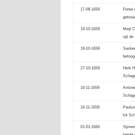
17-08-1659
Pieter
getrou
19-10-1659
Meijl 
uijt d
19-10-1659
Sasker
betoog
27-10-1659
Herk H
Schag
16-11-1659
Antoni
Schag
16-11-1659
Paulus
tot Sc
01-01-1660
Sijmen
beijde 