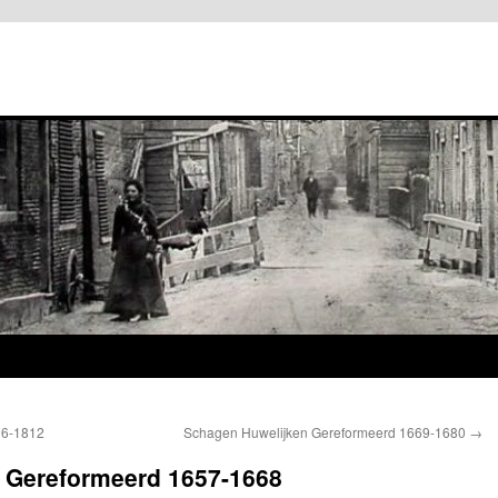
06-1812
Schagen Huwelijken Gereformeerd 1669-1680
→
 Gereformeerd 1657-1668