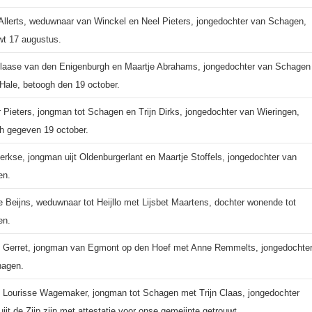
 Allerts, weduwnaar van Winckel en Neel Pieters, jongedochter van Schagen,
wt 17 augustus.
Claase van den Enigenburgh en Maartje Abrahams, jongedochter van Schagen
e Hale, betoogh den 19 october.
 Pieters, jongman tot Schagen en Trijn Dirks, jongedochter van Wieringen,
h gegeven 19 october.
erkse, jongman uijt Oldenburgerlant en Maartje Stoffels, jongedochter van
en.
e Beijns, weduwnaar tot Heijllo met Lijsbet Maartens, dochter wonende tot
en.
 Gerret, jongman van Egmont op den Hoef met Anne Remmelts, jongedochte
hagen.
 Lourisse Wagemaker, jongman tot Schagen met Trijn Claas, jongedochter
uijt de Zijp zijn met attestatie voor onse gemeijnte getrouwt.