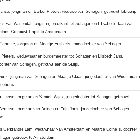
 Janse, jongman en Barber Pieters, weduwe van Schagen, getrouwt februarij.
us van Wallendal, jongman, predikant tot Schagen en Elisabeth Haan van
dam. Getrouwt 1 april te Amsterdam.
 Gerretse, jongman en Maartje Huijberts, jongedochter van Schagen.
 Pieters, weduwnaar en burgemeester tot Schagen en Lijsbeth Jans,
ochter van Schagen, getrouwt aan de Sluijs.
verts, jongman van Schagen en Maartje Claas, jongedochter van Westsardam
 getrouwt.
n Janse, jongman en Sijbrich Wijck, jongedochter tot Schagen getrouwt.
 Gerretse, jongman van Delden en Trijn Jans, jongedochter van Schagen
wt.
is Gerbrantse Lam, weduwnaar van Amsterdam en Maartje Cornelis, dochter
hagen getrouwt te Amsterdam.