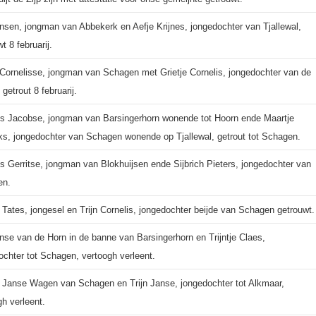
nsen, jongman van Abbekerk en Aefje Krijnes, jongedochter van Tjallewal,
t 8 februarij.
Cornelisse, jongman van Schagen met Grietje Cornelis, jongedochter van de
 getrout 8 februarij.
is Jacobse, jongman van Barsingerhorn wonende tot Hoorn ende Maartje
ks, jongedochter van Schagen wonende op Tjallewal, getrout tot Schagen.
is Gerritse, jongman van Blokhuijsen ende Sijbrich Pieters, jongedochter van
en.
 Tates, jongesel en Trijn Cornelis, jongedochter beijde van Schagen getrouwt.
nse van de Horn in de banne van Barsingerhorn en Trijntje Claes,
ochter tot Schagen, vertoogh verleent.
 Janse Wagen van Schagen en Trijn Janse, jongedochter tot Alkmaar,
gh verleent.