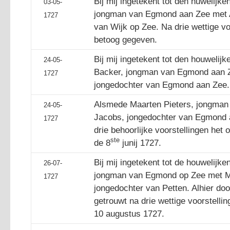
Bij mij ingetekent tot den huwelijk
03-05-
jongman van Egmond aan Zee met A
1727
van Wijk op Zee. Na drie wettige v
betoog gegeven.
Bij mij ingetekent tot den houwelijk
24-05-
Backer, jongman van Egmond aan Z
1727
jongedochter van Egmond aan Zee.
Alsmede Maarten Pieters, jongman v
24-05-
Jacobs, jongedochter van Egmond a
1727
drie behoorlijke voorstellingen het
ste
de 8
junij 1727.
Bij mij ingetekent tot de houwelijke
26-07-
jongman van Egmond op Zee met Maa
1727
jongedochter van Petten. Alhier door
getrouwt na drie wettige voorstelli
10 augustus 1727.