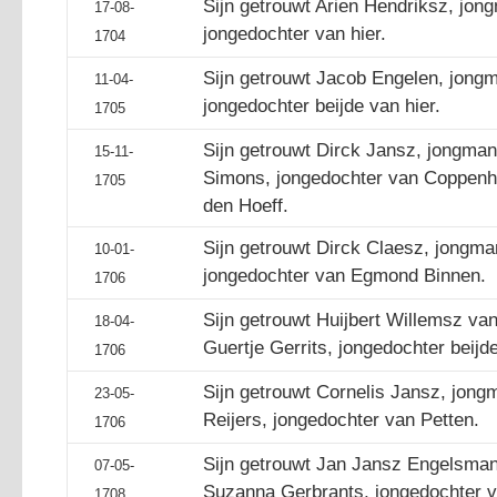
Sijn getrouwt Arien Hendriksz, jon
17-08-
jongedochter van hier.
1704
Sijn getrouwt Jacob Engelen, jongm
11-04-
jongedochter beijde van hier.
1705
Sijn getrouwt Dirck Jansz, jongma
15-11-
Simons, jongedochter van Coppenha
1705
den Hoeff.
Sijn getrouwt Dirck Claesz, jongma
10-01-
jongedochter van Egmond Binnen.
1706
Sijn getrouwt Huijbert Willemsz va
18-04-
Guertje Gerrits, jongedochter beijde
1706
Sijn getrouwt Cornelis Jansz, jong
23-05-
Reijers, jongedochter van Petten.
1706
Sijn getrouwt Jan Jansz Engelsman
07-05-
Suzanna Gerbrants, jongedochter 
1708