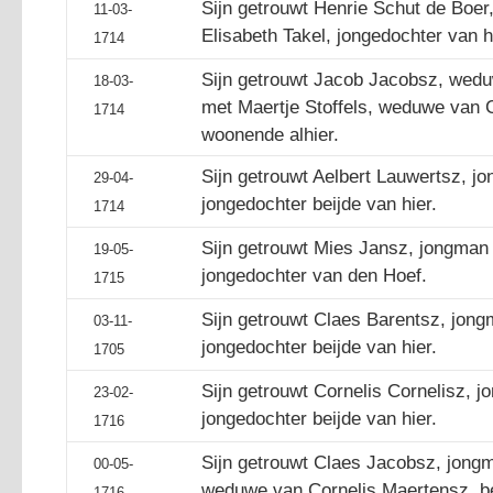
Sijn getrouwt Henrie Schut de Boe
11-03-
Elisabeth Takel, jongedochter van h
1714
Sijn getrouwt Jacob Jacobsz, wedu
18-03-
met Maertje Stoffels, weduwe van C
1714
woonende alhier.
Sijn getrouwt Aelbert Lauwertsz, j
29-04-
jongedochter beijde van hier.
1714
Sijn getrouwt Mies Jansz, jongman
19-05-
jongedochter van den Hoef.
1715
Sijn getrouwt Claes Barentsz, jong
03-11-
jongedochter beijde van hier.
1705
Sijn getrouwt Cornelis Cornelisz, j
23-02-
jongedochter beijde van hier.
1716
Sijn getrouwt Claes Jacobsz, jongm
00-05-
weduwe van Cornelis Maertensz, bei
1716