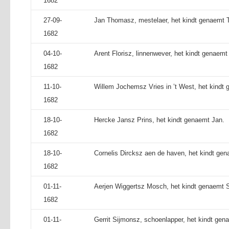
1682
27-09-
Jan Thomasz, mestelaer, het kindt genaemt
1682
04-10-
Arent Florisz, linnenwever, het kindt genaemt 
1682
11-10-
Willem Jochemsz Vries in ’t West, het kindt 
1682
18-10-
Hercke Jansz Prins, het kindt genaemt Jan.
1682
18-10-
Cornelis Dircksz aen de haven, het kindt gen
1682
01-11-
Aerjen Wiggertsz Mosch, het kindt genaemt Si
1682
01-11-
Gerrit Sijmonsz, schoenlapper, het kindt gen