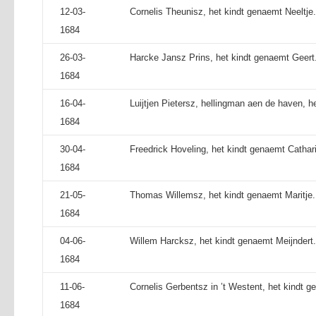
12-03-
Cornelis Theunisz, het kindt genaemt Neeltje.
1684
26-03-
Harcke Jansz Prins, het kindt genaemt Geert
1684
16-04-
Luijtjen Pietersz, hellingman aen de haven, h
1684
30-04-
Freedrick Hoveling, het kindt genaemt Cathar
1684
21-05-
Thomas Willemsz, het kindt genaemt Maritje.
1684
04-06-
Willem Harcksz, het kindt genaemt Meijndert.
1684
11-06-
Cornelis Gerbentsz in ’t Westent, het kindt 
1684