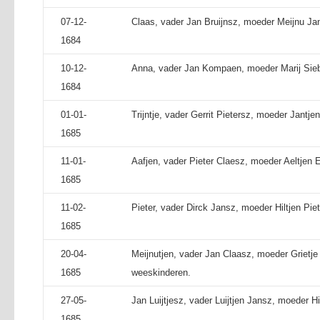
07-12-
Claas, vader Jan Bruijnsz, moeder Meijnu Ja
1684
10-12-
Anna, vader Jan Kompaen, moeder Marij Sie
1684
01-01-
Trijntje, vader Gerrit Pietersz, moeder Jantje
1685
11-01-
Aafjen, vader Pieter Claesz, moeder Aeltjen 
1685
11-02-
Pieter, vader Dirck Jansz, moeder Hiltjen Pie
1685
20-04-
Meijnutjen, vader Jan Claasz, moeder Grietj
1685
weeskinderen.
27-05-
Jan Luijtjesz, vader Luijtjen Jansz, moeder Hi
1685