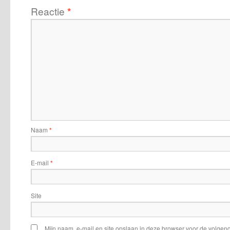
Reactie
*
Naam
*
E-mail
*
Site
Mijn naam, e-mail en site opslaan in deze browser voor de volgend