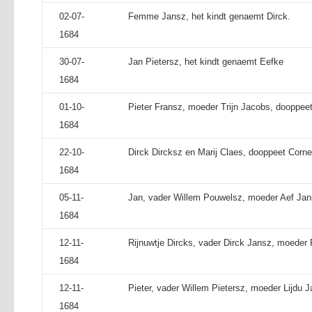
02-07-
Femme Jansz, het kindt genaemt Dirck.
1684
30-07-
Jan Pietersz, het kindt genaemt Eefke
1684
01-10-
Pieter Fransz, moeder Trijn Jacobs, dooppeet 
1684
22-10-
Dirck Dircksz en Marij Claes, dooppeet Cornel
1684
05-11-
Jan, vader Willem Pouwelsz, moeder Aef Jans
1684
12-11-
Rijnuwtje Dircks, vader Dirck Jansz, moeder 
1684
12-11-
Pieter, vader Willem Pietersz, moeder Lijdu J
1684