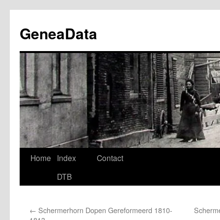
Ga
naar
GeneaData
de
inhoud
Home
Index
Contact
DTB
←
Schermerhorn Dopen Gereformeerd 1810-
Scherme
1813