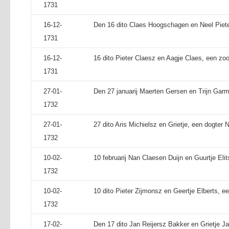
1731
16-12-
Den 16 dito Claes Hoogschagen en Neel Piete
1731
16-12-
16 dito Pieter Claesz en Aagje Claes, een zo
1731
27-01-
Den 27 januarij Maerten Gersen en Trijn Garm
1732
27-01-
27 dito Aris Michielsz en Grietje, een dogter N
1732
10-02-
10 februarij Nan Claesen Duijn en Guurtje Elit
1732
10-02-
10 dito Pieter Zijmonsz en Geertje Elberts, een
1732
17-02-
Den 17 dito Jan Reijersz Bakker en Grietje Ja