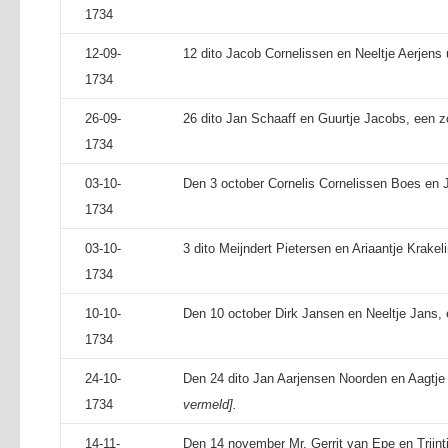
1734
12-09-
12 dito Jacob Cornelissen en Neeltje Aerjens u
1734
26-09-
26 dito Jan Schaaff en Guurtje Jacobs, een 
1734
03-10-
Den 3 october Cornelis Cornelissen Boes en Ja
1734
03-10-
3 dito Meijndert Pietersen en Ariaantje Krakeli
1734
10-10-
Den 10 october Dirk Jansen en Neeltje Jans, 
1734
24-10-
Den 24 dito Jan Aarjensen Noorden en Aagtj
1734
vermeld].
14-11-
Den 14 november Mr. Gerrit van Epe en Trijntj