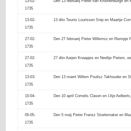
13-02-
Den 13 februarij Pieter van Kroonenburgh en M
1735
13-02-
13 dito Teunis Lourissen Snip en Maartje Corne
1735
27-02-
Den 27 februarij Pieter Willemsz en Riempje P
1735
27-02-
27 dito Aarjen Knaapjes en Neeltje Pieters, e
1735
13-03-
Den 13 maert Willem Poulisz Takhouder en Stij
1735
10-04-
Den 10 april Cornelis Clasen en IJtje Aelbert
1735
05-05-
Den 5 maij Pieter Fransz Stoelemaker en Maar
1735