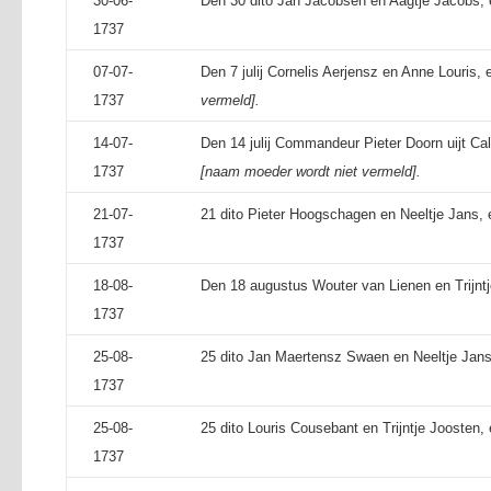
30-06-
Den 30 dito Jan Jacobsen en Aagtje Jacobs, 
1737
07-07-
Den 7 julij Cornelis Aerjensz en Anne Louris,
1737
vermeld].
14-07-
Den 14 julij Commandeur Pieter Doorn uijt Ca
1737
[naam moeder wordt niet vermeld].
21-07-
21 dito Pieter Hoogschagen en Neeltje Jans, 
1737
18-08-
Den 18 augustus Wouter van Lienen en Trijntje
1737
25-08-
25 dito Jan Maertensz Swaen en Neeltje Jans
1737
25-08-
25 dito Louris Cousebant en Trijntje Joosten,
1737