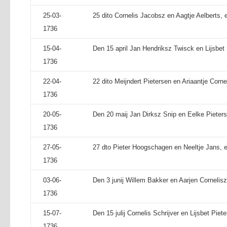
25-03-
25 dito Cornelis Jacobsz en Aagtje Aelberts, 
1736
15-04-
Den 15 april Jan Hendriksz Twisck en Lijsbet 
1736
22-04-
22 dito Meijndert Pietersen en Ariaantje Cornel
1736
20-05-
Den 20 maij Jan Dirksz Snip en Eelke Pieters
1736
27-05-
27 dto Pieter Hoogschagen en Neeltje Jans, e
1736
03-06-
Den 3 junij Willem Bakker en Aarjen Cornelis
1736
15-07-
Den 15 julij Cornelis Schrijver en Lijsbet Piete
1736