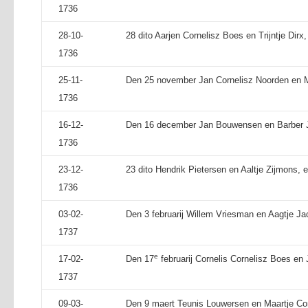
1736
28-10-
28 dito Aarjen Cornelisz Boes en Trijntje Dirx,
1736
25-11-
Den 25 november Jan Cornelisz Noorden en Ma
1736
16-12-
Den 16 december Jan Bouwensen en Barber Ja
1736
23-12-
23 dito Hendrik Pietersen en Aaltje Zijmons, e
1736
03-02-
Den 3 februarij Willem Vriesman en Aagtje Ja
1737
e
17-02-
Den 17
februarij Cornelis Cornelisz Boes en
1737
09-03-
Den 9 maert Teunis Louwersen en Maartje Cor