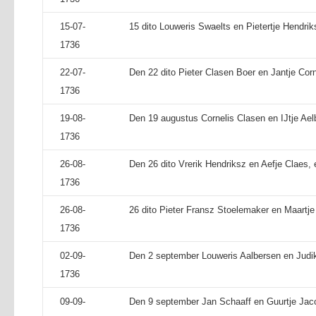
15-07-
15 dito Louweris Swaelts en Pietertje Hendriks
1736
22-07-
Den 22 dito Pieter Clasen Boer en Jantje Corne
1736
19-08-
Den 19 augustus Cornelis Clasen en IJtje Aelb
1736
26-08-
Den 26 dito Vrerik Hendriksz en Aefje Claes,
1736
26-08-
26 dito Pieter Fransz Stoelemaker en Maartje 
1736
02-09-
Den 2 september Louweris Aalbersen en Judikj
1736
09-09-
Den 9 september Jan Schaaff en Guurtje Jaco