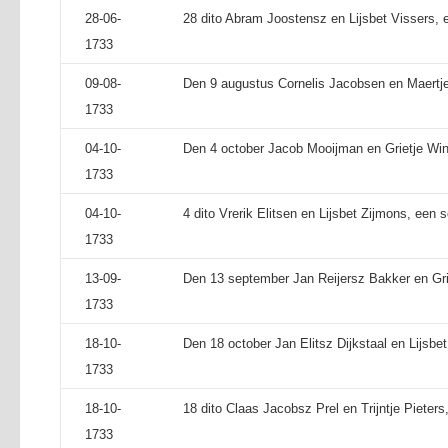
28-06-
28 dito Abram Joostensz en Lijsbet Vissers, 
1733
09-08-
Den 9 augustus Cornelis Jacobsen en Maertje 
1733
04-10-
Den 4 october Jacob Mooijman en Grietje Wi
1733
04-10-
4 dito Vrerik Elitsen en Lijsbet Zijmons, een 
1733
13-09-
Den 13 september Jan Reijersz Bakker en Grie
1733
18-10-
Den 18 october Jan Elitsz Dijkstaal en Lijsbe
1733
18-10-
18 dito Claas Jacobsz Prel en Trijntje Pieters
1733