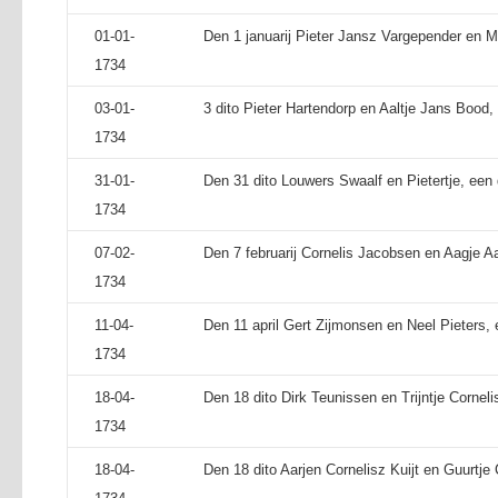
01-01-
Den 1 januarij Pieter Jansz Vargepender en M
1734
03-01-
3 dito Pieter Hartendorp en Aaltje Jans Bood, 
1734
31-01-
Den 31 dito Louwers Swaalf en Pietertje, een 
1734
07-02-
Den 7 februarij Cornelis Jacobsen en Aagje Aa
1734
11-04-
Den 11 april Gert Zijmonsen en Neel Pieters, 
1734
18-04-
Den 18 dito Dirk Teunissen en Trijntje Corneli
1734
18-04-
Den 18 dito Aarjen Cornelisz Kuijt en Guurtje