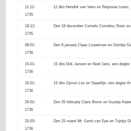
11-12-
11 dito Hendrik van Veen en Reijnouw Louris,
1735
18-12-
Den 18 december Cornelis Cornelisz Boes en 
1735
08-01-
Den 8 januarij Claas Louwersen en Gerritje G
1736
15-01-
15 dito Dirk Jansen en Neel Jans, een dogter 
1736
15-01-
15 dito Zijmon Los en Sippeltje, een dogter An
1736
26-02-
Den 26 februarij Claes Boom en Guurtje Aarje
1736
25-03-
Den 25 maert Mr. Gerrit van Epe en Trijntje Di
1736