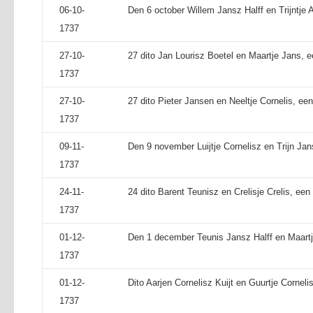
06-10-
Den 6 october Willem Jansz Halff en Trijntje 
1737
27-10-
27 dito Jan Lourisz Boetel en Maartje Jans, 
1737
27-10-
27 dito Pieter Jansen en Neeltje Cornelis, een 
1737
09-11-
Den 9 november Luijtje Cornelisz en Trijn Jan
1737
24-11-
24 dito Barent Teunisz en Crelisje Crelis, een
1737
01-12-
Den 1 december Teunis Jansz Halff en Maartj
1737
01-12-
Dito Aarjen Cornelisz Kuijt en Guurtje Cornelis
1737