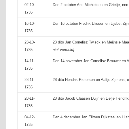
02-10-
Den 2 october Aris Michielsen en Grietje, een
1735
16-10-
Den 16 october Fredrik Elissen en Lijsbet Zij
1735
23-10-
23 dito Jan Cornelisz Twisck en Meijnsje Ma
1735
niet vermeld].
14-11-
Den 14 november Jan Cornelisz Brouwer en Ari
1735
28-11-
28 dito Hendrik Pietersen en Aaltje Zijmons, 
1735
28-11-
28 dito Jacob Claasen Duijn en Liefje Hendrik
1735
04-12-
Den 4 december Jan Elitsen Dijkstaal en Lijsb
1735