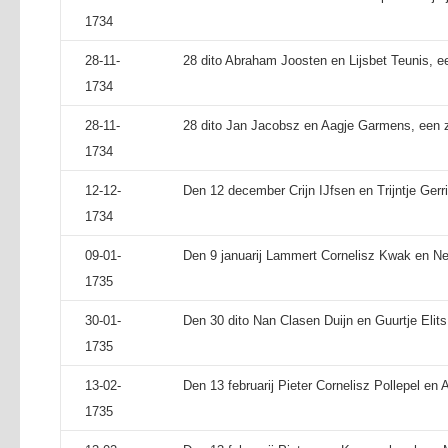
1734
28-11-
28 dito Abraham Joosten en Lijsbet Teunis, e
1734
28-11-
28 dito Jan Jacobsz en Aagje Garmens, een 
1734
12-12-
Den 12 december Crijn IJfsen en Trijntje Gerr
1734
09-01-
Den 9 januarij Lammert Cornelisz Kwak en Nee
1735
30-01-
Den 30 dito Nan Clasen Duijn en Guurtje Elits,
1735
13-02-
Den 13 februarij Pieter Cornelisz Pollepel en A
1735