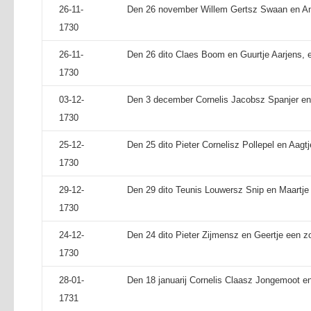
26-11-
Den 26 november Willem Gertsz Swaan en Ann
1730
26-11-
Den 26 dito Claes Boom en Guurtje Aarjens, e
1730
03-12-
Den 3 december Cornelis Jacobsz Spanjer en A
1730
25-12-
Den 25 dito Pieter Cornelisz Pollepel en Aagtj
1730
29-12-
Den 29 dito Teunis Louwersz Snip en Maartje 
1730
24-12-
Den 24 dito Pieter Zijmensz en Geertje een z
1730
28-01-
Den 18 januarij Cornelis Claasz Jongemoot en 
1731