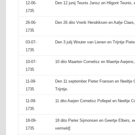
12-06-
Den 12 junij Teunis Jansz en Hilgont Teunis,
1735
26-06-
Den 26 dito Vrerik Hendriksen en Aafje Claes,
1735
03-07-
Den 3 julij Wouter van Lienen en Trijntje Piete
1735
10-07-
10 dito Maarten Cornelisz en Maertje Aarjens,
1735
11-09-
Den 11 september Pieter Fransen en Neeltje C
1735
Trijntje.
11-09-
11 dito Aarjen Cornelisz Pollepel en Neeltje C
1735
18-09-
18 dito Pieter Sijmonsen en Geertje Elbers, 
1735
vermeld].