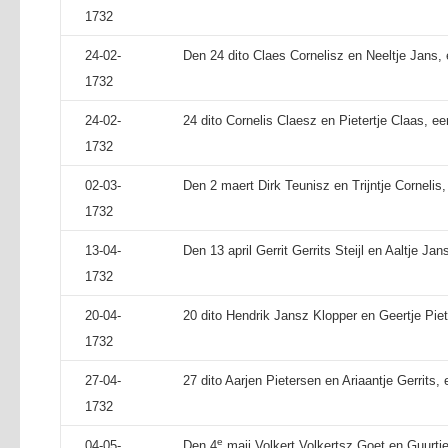
1732
24-02-
Den 24 dito Claes Cornelisz en Neeltje Jans, 
1732
24-02-
24 dito Cornelis Claesz en Pietertje Claas, ee
1732
02-03-
Den 2 maert Dirk Teunisz en Trijntje Cornelis,
1732
13-04-
Den 13 april Gerrit Gerrits Steijl en Aaltje Jan
1732
20-04-
20 dito Hendrik Jansz Klopper en Geertje Piet
1732
27-04-
27 dito Aarjen Pietersen en Ariaantje Gerrits,
1732
e
04-05-
Den 4
maij Volkert Volkertsz Goet en Guurtj