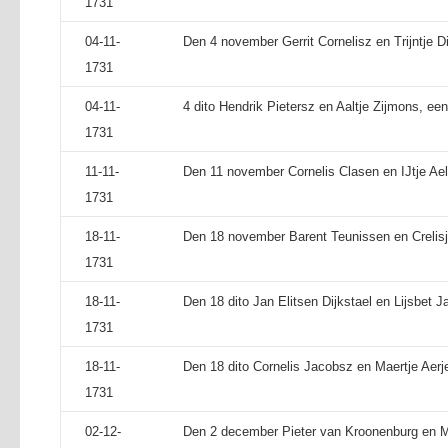
1731
04-11-
Den 4 november Gerrit Cornelisz en Trijntje Di
1731
04-11-
4 dito Hendrik Pietersz en Aaltje Zijmons, ee
1731
11-11-
Den 11 november Cornelis Clasen en IJtje Ael
1731
18-11-
Den 18 november Barent Teunissen en Crelisje
1731
18-11-
Den 18 dito Jan Elitsen Dijkstael en Lijsbet J
1731
18-11-
Den 18 dito Cornelis Jacobsz en Maertje Aerje
1731
02-12-
Den 2 december Pieter van Kroonenburg en Mae