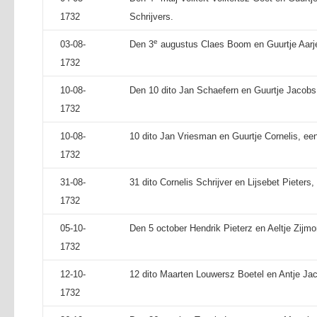
1732
Schrijvers.
e
03-08-
Den 3
augustus Claes Boom en Guurtje Aarje
1732
10-08-
Den 10 dito Jan Schaefern en Guurtje Jacobs,
1732
10-08-
10 dito Jan Vriesman en Guurtje Cornelis, ee
1732
31-08-
31 dito Cornelis Schrijver en Lijsebet Pieters,
1732
05-10-
Den 5 october Hendrik Pieterz en Aeltje Zijm
1732
12-10-
12 dito Maarten Louwersz Boetel en Antje Ja
1732