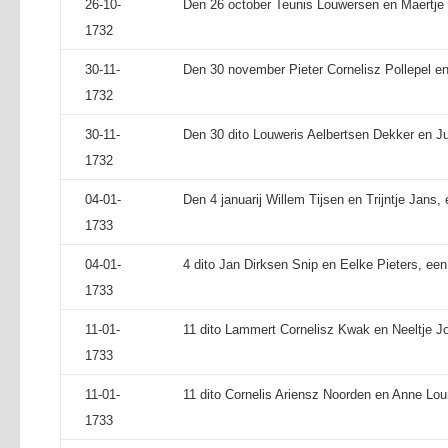
26-10-
Den 26 october Teunis Louwersen en Maertje 
1732
30-11-
Den 30 november Pieter Cornelisz Pollepel en
1732
30-11-
Den 30 dito Louweris Aelbertsen Dekker en Ju
1732
04-01-
Den 4 januarij Willem Tijsen en Trijntje Jans, 
1733
04-01-
4 dito Jan Dirksen Snip en Eelke Pieters, een 
1733
11-01-
11 dito Lammert Cornelisz Kwak en Neeltje Jo
1733
11-01-
11 dito Cornelis Ariensz Noorden en Anne Lour
1733