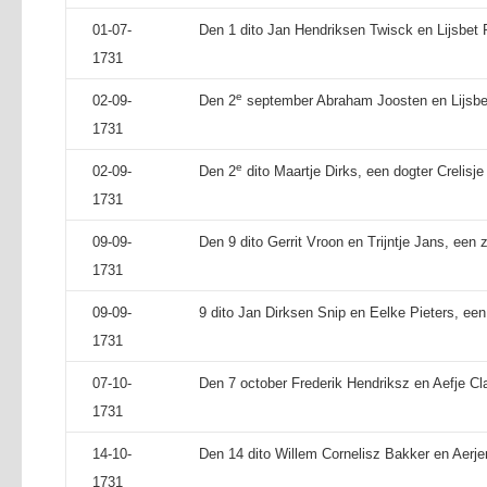
01-07-
Den 1 dito Jan Hendriksen Twisck en Lijsbet P
1731
e
02-09-
Den 2
september Abraham Joosten en Lijsbet
1731
e
02-09-
Den 2
dito Maartje Dirks, een dogter Crelisj
1731
09-09-
Den 9 dito Gerrit Vroon en Trijntje Jans, een 
1731
09-09-
9 dito Jan Dirksen Snip en Eelke Pieters, een 
1731
07-10-
Den 7 october Frederik Hendriksz en Aefje Cl
1731
14-10-
Den 14 dito Willem Cornelisz Bakker en Aerje
1731