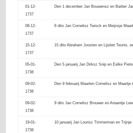
01-12-
Den 1 december Jan Bouwensz en Barber Jaco
1737
08-12-
8 dito Jan Cornelisz Twisck en Meijnsje Maart
1737
15-12-
15 dito Abraham Joosten en Lijsbet Teunis, e
1737
05-01-
Den 5 januarij Jan Dirksz Snip en Eelke Piete
1738
09-02-
Den 9 februarij Maarten Cornelisz en Maartje 
1738
09-02-
9 dito Jan Cornelisz Brouwer en Ariaantje Lee
1738
19-01-
10 januarij Jan Lourisz Timmerman en Trijnje 
1738