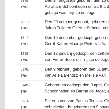
Den 24 augustus geboren, den 26 d
26-08-
Abraham Schoonheden en Bartha de
1792
getuige was Trijntje de Jager.
Den 20 october gedoopt, geboren de
20-10-
Jakob Tuijn en Geertje Schoen, ech
1793
Den 15 december gedoopt, geboren 
15-12-
Gerrit Kat en Maartje Pieters IJfs, 
1793
Den 12 januarij gedoopt, den zelfd
12-01-
van Pieter Beets en Trijntje de Jage
1794
Den 9 februarij geboren den 31 janu
09-02-
van Arie Barendsz en Melisje van Ti
1794
Geboren en gedoopt den 9 april, Ge
09-04-
Schoonheden en Bartha de Jager, e
1794
Pieter, zoon van Paulus Teunisz Gie
09-11-
echtelieden. Is geboren den 9 nove
1794