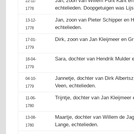
Jan, zoon van Willem Punt Kant en 
22-11-
echtelieden. Doopgetuigen was Lijs
1778
Jan, zoon van Pieter Schipper en 
13-12-
echtelieden.
1778
Dirk, zoon van Jan Kleijmeer en Gri
17-01-
1779
Sara, dochter van Hendrik Mulder e
18-04-
1779
Jannetje, dochter van Dirk Albertsz
04-10-
Veen, echtelieden.
1779
Trijntje, dochter van Jan Kleijmeer 
11-06-
1780
Maartje, dochter van Willem de Ja
13-08-
Lange, echtelieden.
1780