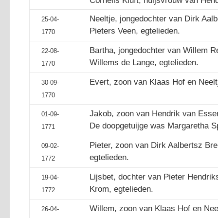
Cornelis Kluft, huijsvrouw van Hen
Neeltje, jongedochter van Dirk Aal
25-04-
Pieters Veen, egtelieden.
1770
Bartha, jongedochter van Willem Re
22-08-
Willems de Lange, egtelieden.
1770
Evert, zoon van Klaas Hof en Neelt
30-09-
1770
Jakob, zoon van Hendrik van Essen 
01-09-
De doopgetuijge was Margaretha S
1771
Pieter, zoon van Dirk Aalbertsz Bre
09-02-
egtelieden.
1772
Lijsbet, dochter van Pieter Hendri
19-04-
Krom, egtelieden.
1772
Willem, zoon van Klaas Hof en Neel
26-04-