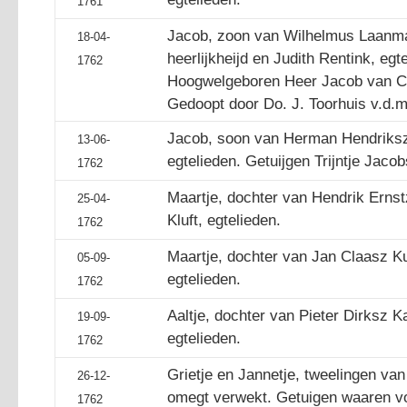
1761
Jacob, zoon van Wilhelmus Laanma
18-04-
heerlijkheijd en Judith Rentink, egt
1762
Hoogwelgeboren Heer Jacob van Ca
Gedoopt door Do. J. Toorhuis v.d.m
Jacob, soon van Herman Hendriksz 
13-06-
egtelieden. Getuijgen Trijntje Jacob
1762
Maartje, dochter van Hendrik Ernst
25-04-
Kluft, egtelieden.
1762
Maartje, dochter van Jan Claasz Kui
05-09-
egtelieden.
1762
Aaltje, dochter van Pieter Dirksz K
19-09-
egtelieden.
1762
Grietje en Jannetje, tweelingen van
26-12-
omegt verwekt. Getuigen waaren vo
1762