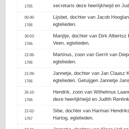
secretaris deze heerlijkheijd en Jud
1765
Lijsbet, dochter van Jacob Hoogland
00-00-
egtelieden.
1766
Marijtje, dochter van Dirk Albertsz
30-03-
Veen, egtelieden.
1766
Martinus, zoon van Gerrit van Diepe
22-06-
egtelieden.
1766
Jannetje, dochter van Jan Claasz Ku
21-09-
egtelieden. Getuijgen Jannetje Jans
1766
Hendrik, zoon van Wilhelmus Laanm
26-10-
deze heerlijkheijd en Judith Rentink
1766
Sibe, dochter van Harman Hendriks
22-02-
Hartog, egtelieden.
1767