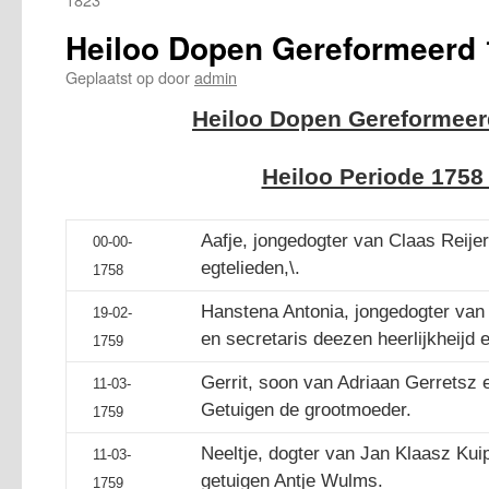
Heiloo Dopen Gereformeerd 
Geplaatst op
door
admin
Heiloo Dopen Gereformeer
Heiloo Periode 1758
Aafje, jongedogter van Claas Reijer
00-00-
egtelieden,\.
1758
Hanstena Antonia, jongedogter va
19-02-
en secretaris deezen heerlijkheijd 
1759
Gerrit, soon van Adriaan Gerretsz e
11-03-
Getuigen de grootmoeder.
1759
Neeltje, dogter van Jan Klaasz Kuip
11-03-
getuigen Antje Wulms.
1759