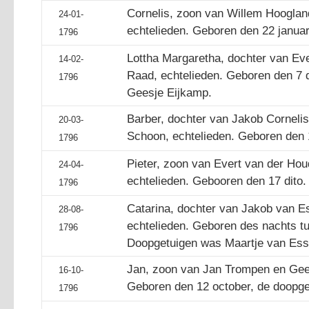
Cornelis, zoon van Willem Hooglandt
24-01-
echtelieden. Geboren den 22 januari
1796
Lottha Margaretha, dochter van Eve
14-02-
Raad, echtelieden. Geboren den 7 
1796
Geesje Eijkamp.
Barber, dochter van Jakob Cornelis
20-03-
Schoon, echtelieden. Geboren den 1
1796
Pieter, zoon van Evert van der Hou
24-04-
echtelieden. Gebooren den 17 dito.
1796
Catarina, dochter van Jakob van E
28-08-
echtelieden. Geboren des nachts t
1796
Doopgetuigen was Maartje van Ess
Jan, zoon van Jan Trompen en Geer
16-10-
Geboren den 12 october, de doopget
1796