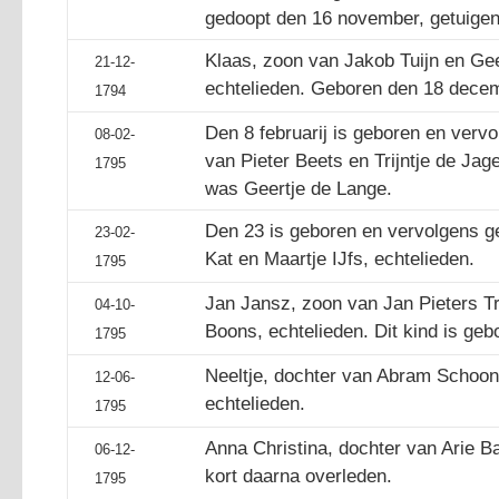
gedoopt den 16 november, getuigen 
Klaas, zoon van Jakob Tuijn en Gee
21-12-
echtelieden. Geboren den 18 dece
1794
Den 8 februarij is geboren en verv
08-02-
van Pieter Beets en Trijntje de Jag
1795
was Geertje de Lange.
Den 23 is geboren en vervolgens g
23-02-
Kat en Maartje IJfs, echtelieden.
1795
Jan Jansz, zoon van Jan Pieters T
04-10-
Boons, echtelieden. Dit kind is geb
1795
Neeltje, dochter van Abram Schoon
12-06-
echtelieden.
1795
Anna Christina, dochter van Arie B
06-12-
kort daarna overleden.
1795