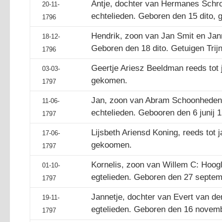
Antje, dochter van Hermanes Schr
20-11-
echtelieden. Geboren den 15 dito, 
1796
Hendrik, zoon van Jan Smit en Jann
18-12-
Geboren den 18 dito. Getuigen Trijn
1796
Geertje Ariesz Beeldman reeds tot
03-03-
gekomen.
1797
Jan, zoon van Abram Schoonheden 
11-06-
echtelieden. Gebooren den 6 junij 
1797
Lijsbeth Ariensd Koning, reeds tot
17-06-
gekoomen.
1797
Kornelis, zoon van Willem C: Hoogla
01-10-
egtelieden. Geboren den 27 septemb
1797
Jannetje, dochter van Evert van der
19-11-
egtelieden. Geboren den 16 november
1797