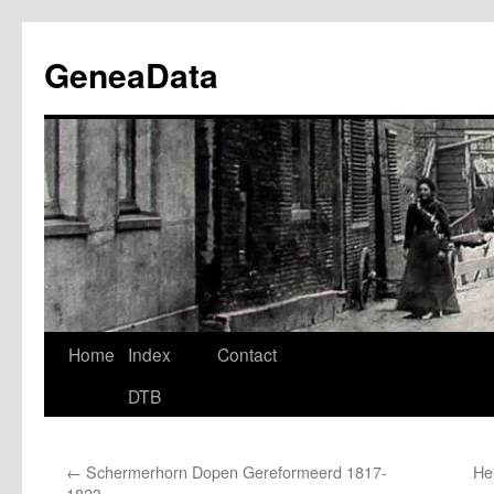
Ga
naar
GeneaData
de
inhoud
Home
Index
Contact
DTB
←
Schermerhorn Dopen Gereformeerd 1817-
He
1823