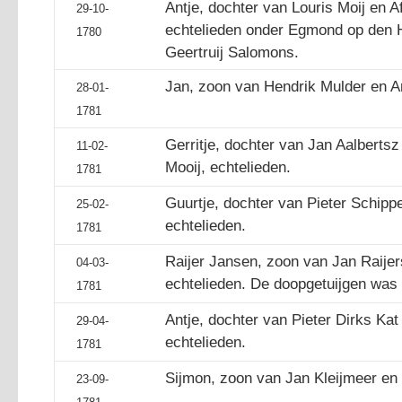
Antje, dochter van Louris Moij en
29-10-
echtelieden onder Egmond op den 
1780
Geertruij Salomons.
Jan, zoon van Hendrik Mulder en An
28-01-
1781
Gerritje, dochter van Jan Aalberts
11-02-
Mooij, echtelieden.
1781
Guurtje, dochter van Pieter Schipp
25-02-
echtelieden.
1781
Raijer Jansen, zoon van Jan Raijer
04-03-
echtelieden. De doopgetuijgen was 
1781
Antje, dochter van Pieter Dirks Kat
29-04-
echtelieden.
1781
Sijmon, zoon van Jan Kleijmeer en G
23-09-