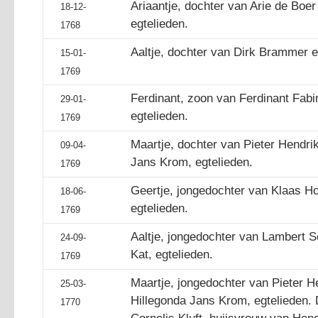
Ariaantje, dochter van Arie de Boer
18-12-
egtelieden.
1768
Aaltje, dochter van Dirk Brammer en
15-01-
1769
Ferdinant, zoon van Ferdinant Fabin
29-01-
egtelieden.
1769
Maartje, dochter van Pieter Hendri
09-04-
Jans Krom, egtelieden.
1769
Geertje, jongedochter van Klaas Ho
18-06-
egtelieden.
1769
Aaltje, jongedochter van Lambert 
24-09-
Kat, egtelieden.
1769
Maartje, jongedochter van Pieter H
25-03-
Hillegonda Jans Krom, egtelieden.
1770