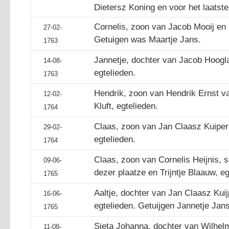
Dietersz Koning en voor het laatste
Cornelis, zoon van Jacob Mooij en G
27-02-
Getuigen was Maartje Jans.
1763
Jannetje, dochter van Jacob Hooglan
14-08-
egtelieden.
1763
Hendrik, zoon van Hendrik Ernst v
12-02-
Kluft, egtelieden.
1764
Claas, zoon van Jan Claasz Kuiper 
29-02-
egtelieden.
1764
Claas, zoon van Cornelis Heijnis,
09-06-
dezer plaatze en Trijntje Blaauw, eg
1765
Aaltje, dochter van Jan Claasz Kuij
16-06-
egtelieden. Getuijgen Jannetje Jans
1765
Sieta Johanna, dochter van Wilhe
11-08-