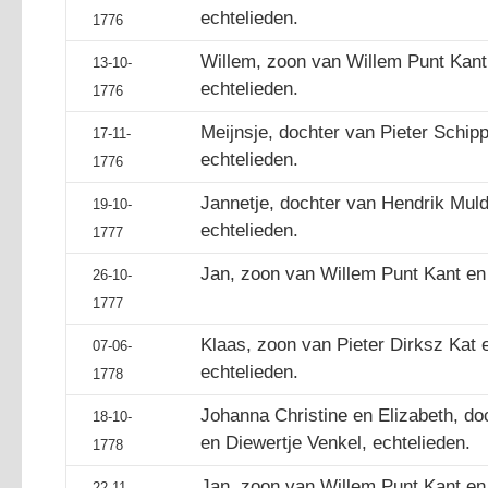
echtelieden.
1776
Willem, zoon van Willem Punt Kant 
13-10-
echtelieden.
1776
Meijnsje, dochter van Pieter Schip
17-11-
echtelieden.
1776
Jannetje, dochter van Hendrik Muld
19-10-
echtelieden.
1777
Jan, zoon van Willem Punt Kant en T
26-10-
1777
Klaas, zoon van Pieter Dirksz Kat e
07-06-
echtelieden.
1778
Johanna Christine en Elizabeth, doc
18-10-
en Diewertje Venkel, echtelieden.
1778
Jan, zoon van Willem Punt Kant en T
22-11-