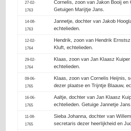
Cornelis, zoon van Jakon Booij en G
27-02-
Getuigen Marijtje Jans.
1763
Jannetje, dochter van Jakob Hooglan
14-08-
echtelieden.
1763
Hendrik, zoon van Hendrik Ernstsz
12-02-
Kluft, echtelieden.
1764
Klaas, zoon van Jan Klaasz Kuiper 
29-02-
echtelieden.
1764
Klaas, zoon van Cornelis Heijnis,
09-06-
dezer plaatse en Trijntje Blaauw, ec
1765
Aaltje, dochter van Jan Klaasz Kuip
16-06-
echtelieden. Getuige Jannetje Jans
1765
Sieba Johanna, dochter van Wille
11-08-
secretaris dezer heerlijkheid en Jud
1765