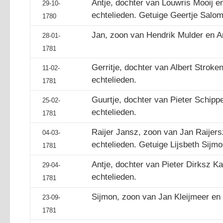
Antje, dochter van Louwris Mooij 
29-10-
echtelieden. Getuige Geertje Salo
1780
Jan, zoon van Hendrik Mulder en An
28-01-
1781
Gerritje, dochter van Albert Stroke
11-02-
echtelieden.
1781
Guurtje, dochter van Pieter Schipp
25-02-
echtelieden.
1781
Raijer Jansz, zoon van Jan Raijers
04-03-
echtelieden. Getuige Lijsbeth Sijmo
1781
Antje, dochter van Pieter Dirksz Ka
29-04-
echtelieden.
1781
Sijmon, zoon van Jan Kleijmeer en G
23-09-
1781