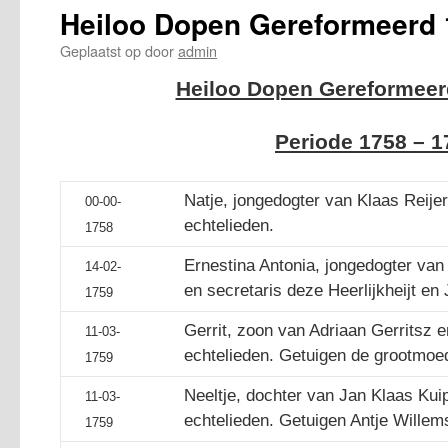
Heiloo Dopen Gereformeerd 
Geplaatst op
door
admin
Heiloo Dopen Gereformeer
Periode 1758 – 1
Natje, jongedogter van Klaas Reijer
00-00-
echtelieden.
1758
Ernestina Antonia, jongedogter va
14-02-
en secretaris deze Heerlijkheijt en 
1759
Gerrit, zoon van Adriaan Gerritsz e
11-03-
echtelieden. Getuigen de grootmoe
1759
Neeltje, dochter van Jan Klaas Kuip
11-03-
echtelieden. Getuigen Antje Willem
1759