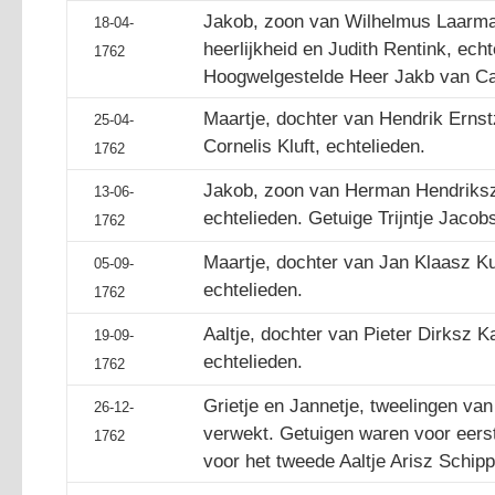
Jakob, zoon van Wilhelmus Laarman
18-04-
heerlijkheid en Judith Rentink, ech
1762
Hoogwelgestelde Heer Jakb van Ca
Maartje, dochter van Hendrik Erns
25-04-
Cornelis Kluft, echtelieden.
1762
Jakob, zoon van Herman Hendriksz 
13-06-
echtelieden. Getuige Trijntje Jacob
1762
Maartje, dochter van Jan Klaasz Kui
05-09-
echtelieden.
1762
Aaltje, dochter van Pieter Dirksz K
19-09-
echtelieden.
1762
Grietje en Jannetje, tweelingen van
26-12-
verwekt. Getuigen waren voor eerst
1762
voor het tweede Aaltje Arisz Schipp