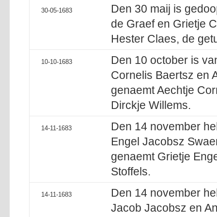
Den 30 maij is gedoop
30-05-1683
de Graef en Grietje 
Hester Claes, de getu
Den 10 october is va
10-10-1683
Cornelis Baertsz en 
genaemt Aechtje Corn
Dirckje Willems.
Den 14 november heb 
14-11-1683
Engel Jacobsz Swaen 
genaemt Grietje Enge
Stoffels.
Den 14 november heb 
14-11-1683
Jacob Jacobsz en Ann