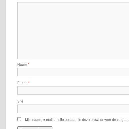
Naam
*
E-mail
*
Site
Mijn naam, e-mail en site opslaan in deze browser voor de volgend