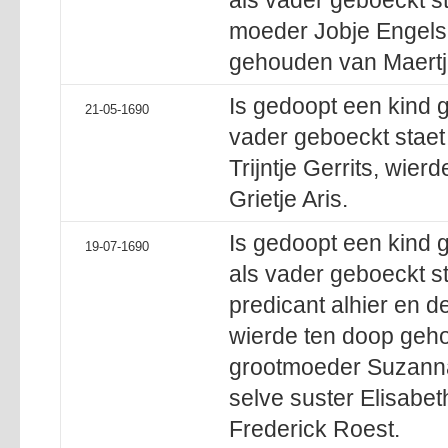
als vader geboeckt st
moeder Jobje Engels
gehouden van Maertje
Is gedoopt een kind 
21-05-1690
vader geboeckt staet
Trijntje Gerrits, wie
Grietje Aris.
Is gedoopt een kind 
19-07-1690
als vader geboeckt s
predicant alhier en d
wierde ten doop geh
grootmoeder Suzanna
selve suster Elisabet
Frederick Roest.