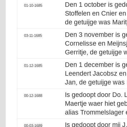
Den 1 october is gedo
01-10-1685
Stoffelen en Cnier en
de getuijge was Maritj
Den 3 november is ge
03-11-1685
Cornelisse en Meijns
Gerritje, de getuijge
Den 1 december is ge
01-12-1685
Leendert Jacobsz en
Jan, de getuijge was M
Is gedoopt door Do.
00-12-1688
Maertje waer hiet ge
alias Trommelslager
Is gedoopt door mij J
00-03-1689