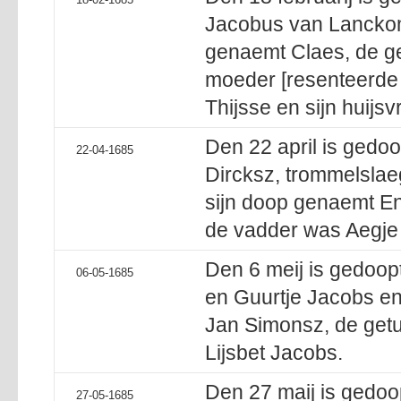
Jacobus van Lanckom
genaemt Claes, de ge
moeder [resenteerde
Thijsse en sijn huijs
Den 22 april is gedoo
22-04-1685
Dircksz, trommelslaeg
sijn doop genaemt Eng
de vadder was Aegje 
Den 6 meij is gedoop
06-05-1685
en Guurtje Jacobs en
Jan Simonsz, de getu
Lijsbet Jacobs.
Den 27 maij is gedoo
27-05-1685