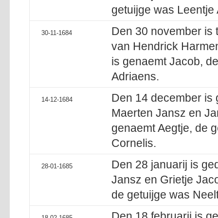
getuijge was Leentje
Den 30 november is t
30-11-1684
van Hendrick Harmen
is genaemt Jacob, de 
Adriaens.
Den 14 december is g
14-12-1684
Maerten Jansz en Jan
genaemt Aegtje, de g
Cornelis.
Den 28 januarij is ge
28-01-1685
Jansz en Grietje Jac
de getuijge was Neel
Den 18 februarij is g
18-02-1685