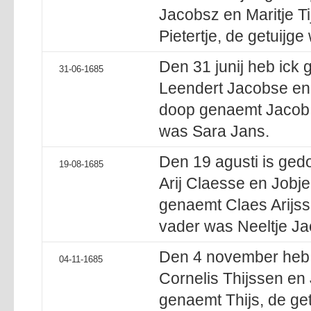
Jacobsz en Maritje T
Pietertje, de getuijg
Den 31 junij heb ick 
31-06-1685
Leendert Jacobse en A
doop genaemt Jacob 
was Sara Jans.
Den 19 agusti is ged
19-08-1685
Arij Claesse en Jobje 
genaemt Claes Arijss
vader was Neeltje Ja
Den 4 november heb i
04-11-1685
Cornelis Thijssen en
genaemt Thijs, de ge