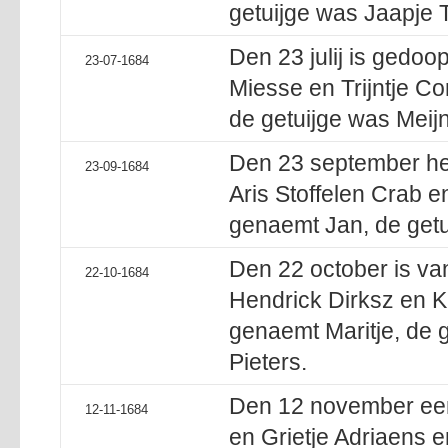
getuijge was Jaapje 
Den 23 julij is gedoop
23-07-1684
Miesse en Trijntje Co
de getuijge was Meij
Den 23 september heb
23-09-1684
Aris Stoffelen Crab e
genaemt Jan, de getu
Den 22 october is van
22-10-1684
Hendrick Dirksz en K
genaemt Maritje, de 
Pieters.
Den 12 november een
12-11-1684
en Grietje Adriaens e