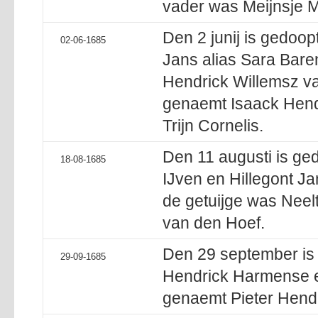
vader was Meijnsje 
Den 2 junij is gedoop
02-06-1685
Jans alias Sara Bare
Hendrick Willemsz v
genaemt Isaack Hend
Trijn Cornelis.
Den 11 augusti is ged
18-08-1685
IJven en Hillegont J
de getuijge was Neelt
van den Hoef.
Den 29 september is 
29-09-1685
Hendrick Harmense e
genaemt Pieter Hend