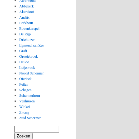
Aartswoud
Abbekerk
Akersloot
Andijk
Berkhout
Bovenkarspel
De Rijp
Driehuizen
Egmond aan Zee
Graft
Grootebroek
Heiloo
Lutjebroek
Noord Schermer
Oterleek
Petten
Schagen
Schermerhorn
Venhuizen
Winkel
Zwaag
Zuid Schermer
Zoeken