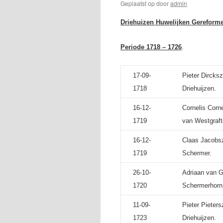
Geplaatst op
door
admin
Driehuizen Huwelijken Gereforme
Periode 1718 – 1726
.
17-09-
Pieter Dircks
1718
Driehuijzen.
16-12-
Cornelis Corn
1719
van Westgraftd
16-12-
Claas Jacobsz
1719
Schermer.
26-10-
Adriaan van G
1720
Schermerhorn
11-09-
Pieter Pieter
1723
Driehuijzen.