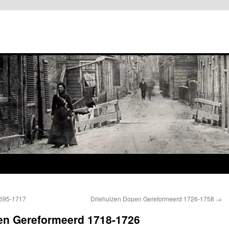
1695-1717
Driehuizen Dopen Gereformeerd 1726-1758
→
ken Gereformeerd 1718-1726