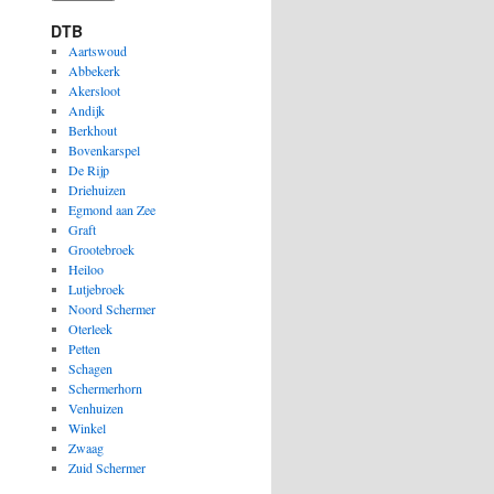
DTB
Aartswoud
Abbekerk
Akersloot
Andijk
Berkhout
Bovenkarspel
De Rijp
Driehuizen
Egmond aan Zee
Graft
Grootebroek
Heiloo
Lutjebroek
Noord Schermer
Oterleek
Petten
Schagen
Schermerhorn
Venhuizen
Winkel
Zwaag
Zuid Schermer