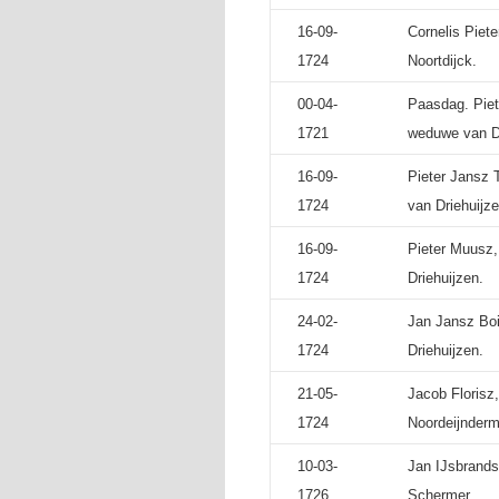
16-09-
Cornelis Piet
1724
Noortdijck.
00-04-
Paasdag. Piet
1721
weduwe van Dr
16-09-
Pieter Jansz 
1724
van Driehuijze
16-09-
Pieter Muusz,
1724
Driehuijzen.
24-02-
Jan Jansz Boi
1724
Driehuijzen.
21-05-
Jacob Florisz
1724
Noordeijnderm
10-03-
Jan IJsbrands
1726
Schermer.