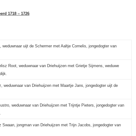
erd 1718 – 1726
z, weduwnaar uijt de Schermer met Aaltje Cornelis, jongedogter van
elisz Root, weduwnaar van Driehuijzen met Grietje Sijmens, weduwe
ijk.
, weduwnaar van Driehuijzen met Maartje Jans, jongedogter uijt de
ustro, weduwnaar van Driehuijzen met Trijntje Pieters, jongedogter van
.
sz Swaan, jongman van Driehuijzen met Trijn Jacobs, jongedogter van