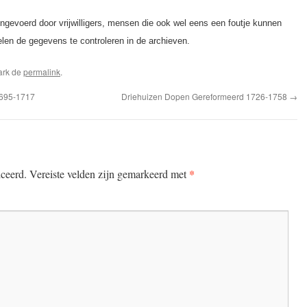
evoerd door vrijwilligers, mensen die ook wel eens een foutje kunnen
elen de gegevens te controleren in de archieven.
ark de
permalink
.
1695-1717
Driehuizen Dopen Gereformeerd 1726-1758
→
*
iceerd.
Vereiste velden zijn gemarkeerd met