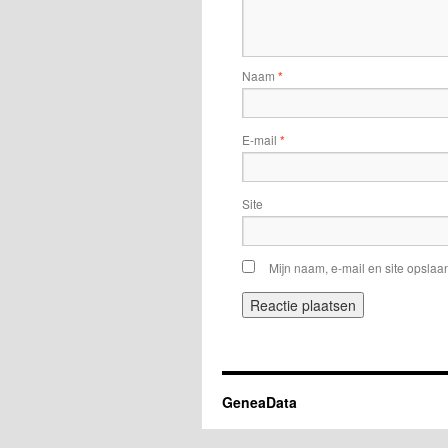
Naam
*
E-mail
*
Site
Mijn naam, e-mail en site opslaa
GeneaData