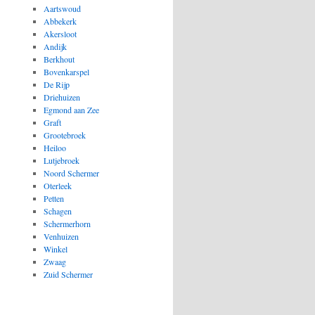
Aartswoud
Abbekerk
Akersloot
Andijk
Berkhout
Bovenkarspel
De Rijp
Driehuizen
Egmond aan Zee
Graft
Grootebroek
Heiloo
Lutjebroek
Noord Schermer
Oterleek
Petten
Schagen
Schermerhorn
Venhuizen
Winkel
Zwaag
Zuid Schermer