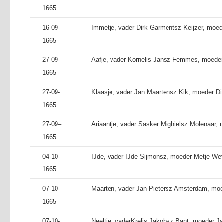
1665
16-09-
Immetje, vader Dirk Garmentsz Keijzer, moed
1665
27-09-
Aafje, vader Kornelis Jansz Femmes, moeder 
1665
27-09-
Klaasje, vader Jan Maartensz Kik, moeder Di
1665
27-09–
Ariaantje, vader Sasker Mighielsz Molenaar,
1665
04-10-
IJde, vader IJde Sijmonsz, moeder Metje We
1665
07-10-
Maarten, vader Jan Pietersz Amsterdam, moe
1665
07-10-
Neeltje, vaderKrelis Jakobsz Bant, moeder J