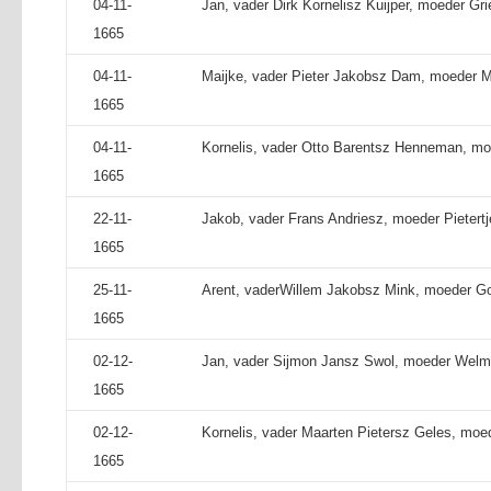
04-11-
Jan, vader Dirk Kornelisz Kuijper, moeder Gri
1665
04-11-
Maijke, vader Pieter Jakobsz Dam, moeder Ma
1665
04-11-
Kornelis, vader Otto Barentsz Henneman, moe
1665
22-11-
Jakob, vader Frans Andriesz, moeder Pietert
1665
25-11-
Arent, vaderWillem Jakobsz Mink, moeder Goo
1665
02-12-
Jan, vader Sijmon Jansz Swol, moeder Welm
1665
02-12-
Kornelis, vader Maarten Pietersz Geles, moede
1665