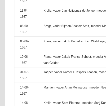
1667
11-04-
Krelis, vader Jan Huijgensz de Jonge, moeder 
1667
05-60-
Bregt, vader Sijmon Ariansz Smit, moeder Mar
1667
05-06-
Klaas, vader Jakob Kornelisz Kan Wieldraijer
1667
19-06-
Frans, vader Jakob Fransz Schout, moeder An
1667
van Gelder.
31-07-
Jasper, vader Kornelis Jaspers Taatjen, moed
1667
14-08-
Maritjen, vader Arian Meijnardsz, moeder Neel
1667
14-08-
Krelis, vader Sem Pietersz, moeder Marij Ko