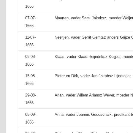
1666
07-07-
Maarten, vader Sarel Jakobsz, moeder Weijntj
1666
11-07-
Neeltjen, vader Gerrit Gerritsz anders Grijze 
1666
08-08-
Klaas, vader Klaas Heijndriksz Kuijper, moed
1666
15-08-
Pieter en Dirk, vader Jan Jakobsz Lijndraijer,
1666
29-08-
Arian, vader Willem Ariansz Wever, moeder Ne
1666
05-09-
Anna, vader Joannis Goodschalk, predikant to
1666