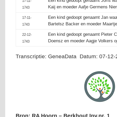
Een kind gedoopt genaamt Joris waa
17-11-
Kaij en moeder Aafje Germens Nier
1743
Een kind gedoopt genaamt Jan waa
17-11-
Bartelsz Backer en moeder Maartje
1743
Een kind gedoopt genaamt Pieter C
22-12-
Doensz en moeder Aagje Volkers op
1743
Transcriptie: GeneaData Datum: 07-12
Bron: RA Hoorn – Berkhout Inv.nr. 1