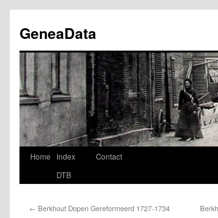
Ga
naar
GeneaData
de
inhoud
Home
Index
Contact
DTB
←
Berkhout Dopen Gereformeerd 1727-1734
Berk