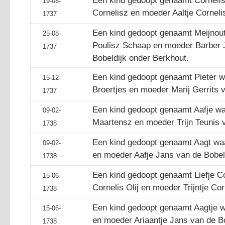
Een kind gedoopt genaamt Cornelis
19-08-
Cornelisz en moeder Aaltje Corneli
1737
Een kind gedoopt genaamt Meijnout
25-08-
Poulisz Schaap en moeder Barber
1737
Bobeldijk onder Berkhout.
Een kind gedoopt genaamt Pieter w
15-12-
Broertjes en moeder Marij Gerrits 
1737
Een kind gedoopt genaamt Aafje wa
09-02-
Maartensz en moeder Trijn Teunis v
1738
Een kind gedoopt genaamt Aagt wa
09-02-
en moeder Aafje Jans van de Bobeld
1738
Een kind gedoopt genaamt Liefje Co
15-06-
Cornelis Olij en moeder Trijntje Co
1738
Een kind gedoopt genaamt Aagtje w
15-06-
en moeder Ariaantje Jans van de Bo
1738