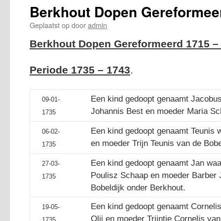
Berkhout Dopen Gereformee
Geplaatst op
door
admin
Berkhout Dopen Gereformeerd 1715 –
Periode 1735 – 1743
.
Een kind gedoopt genaamt Jacobus
09-01-
Johannis Best en moeder Maria Sch
1735
Een kind gedoopt genaamt Teunis w
06-02-
en moeder Trijn Teunis van de Bobe
1735
Een kind gedoopt genaamt Jan waar
27-03-
Poulisz Schaap en moeder Barber
1735
Bobeldijk onder Berkhout.
Een kind gedoopt genaamt Cornelis
19-05-
Olij en moeder Trijntje Cornelis va
1735