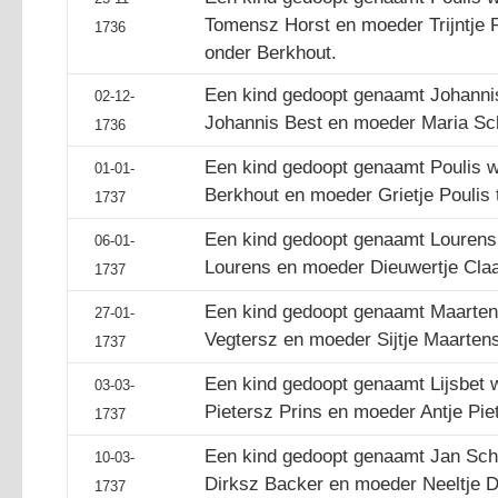
Tomensz Horst en moeder Trijntje P
1736
onder Berkhout.
Een kind gedoopt genaamt Johannis
02-12-
Johannis Best en moeder Maria Sch
1736
Een kind gedoopt genaamt Poulis w
01-01-
Berkhout en moeder Grietje Poulis 
1737
Een kind gedoopt genaamt Lourens 
06-01-
Lourens en moeder Dieuwertje Cla
1737
Een kind gedoopt genaamt Maarten 
27-01-
Vegtersz en moeder Sijtje Maarten
1737
Een kind gedoopt genaamt Lijsbet 
03-03-
Pietersz Prins en moeder Antje Pie
1737
Een kind gedoopt genaamt Jan Schu
10-03-
Dirksz Backer en moeder Neeltje D
1737