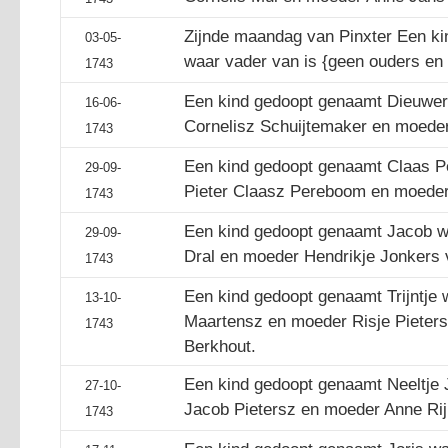
Zijnde maandag van Pinxter Een ki
03-05-
waar vader van is {geen ouders en 
1743
Een kind gedoopt genaamt Dieuwert
16-06-
Cornelisz Schuijtemaker en moeder 
1743
Een kind gedoopt genaamt Claas P
29-09-
Pieter Claasz Pereboom en moeder 
1743
Een kind gedoopt genaamt Jacob wa
29-09-
Dral en moeder Hendrikje Jonkers 
1743
Een kind gedoopt genaamt Trijntje 
13-10-
Maartensz en moeder Risje Pieters
1743
Berkhout.
Een kind gedoopt genaamt Neeltje 
27-10-
Jacob Pietersz en moeder Anne Rij
1743