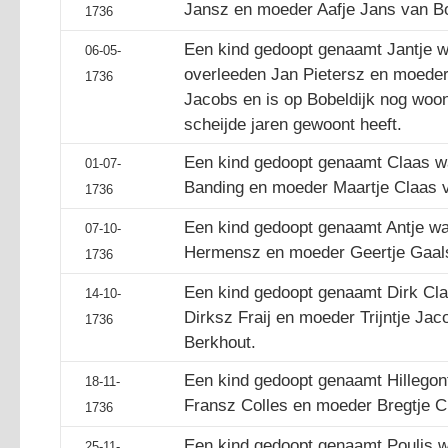
Jansz en moeder Aafje Jans van Bo
1736
Een kind gedoopt genaamt Jantje 
06-05-
overleeden Jan Pietersz en moeder 
1736
Jacobs en is op Bobeldijk nog woon
scheijde jaren gewoont heeft.
Een kind gedoopt genaamt Claas w
01-07-
Banding en moeder Maartje Claas 
1736
Een kind gedoopt genaamt Antje wa
07-10-
Hermensz en moeder Geertje Gaals
1736
Een kind gedoopt genaamt Dirk Cla
14-10-
Dirksz Fraij en moeder Trijntje Ja
1736
Berkhout.
Een kind gedoopt genaamt Hillegon
18-11-
Fransz Colles en moeder Bregtje C
1736
Een kind gedoopt genaamt Poulis w
25-11-