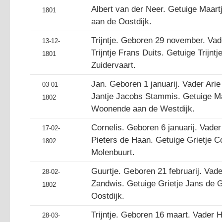
Albert van der Neer. Getuige Maar
1801
aan de Oostdijk.
Trijntje. Geboren 29 november. Va
13-12-
Trijntje Frans Duits. Getuige Trijn
1801
Zuidervaart.
Jan. Geboren 1 januarij. Vader Ar
03-01-
Jantje Jacobs Stammis. Getuige Maa
1802
Woonende aan de Westdijk.
Cornelis. Geboren 6 januarij. Vader
17-02-
Pieters de Haan. Getuige Grietje 
1802
Molenbuurt.
Guurtje. Geboren 21 februarij. Vader
28-02-
Zandwis. Getuige Grietje Jans de 
1802
Oostdijk.
Trijntje. Geboren 16 maart. Vader 
28-03-