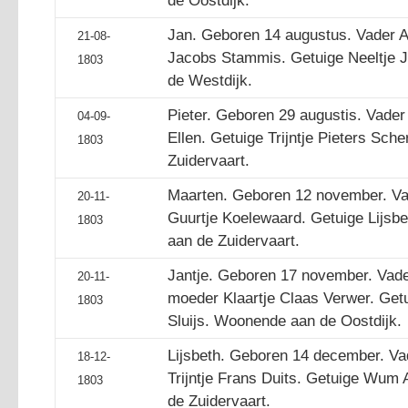
de Oostdijk.
Jan. Geboren 14 augustus. Vader A
21-08-
Jacobs Stammis. Getuige Neeltje
1803
de Westdijk.
Pieter. Geboren 29 augustis. Vader
04-09-
Ellen. Getuige Trijntje Pieters Sc
1803
Zuidervaart.
Maarten. Geboren 12 november. Va
20-11-
Guurtje Koelewaard. Getuige Lijs
1803
aan de Zuidervaart.
Jantje. Geboren 17 november. Vade
20-11-
moeder Klaartje Claas Verwer. Get
1803
Sluijs. Woonende aan de Oostdijk.
Lijsbeth. Geboren 14 december. V
18-12-
Trijntje Frans Duits. Getuige Wum
1803
de Zuidervaart.