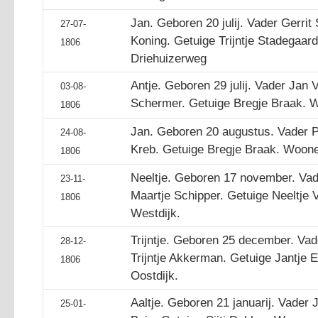
Jan. Geboren 20 julij. Vader Gerri
27-07-
Koning. Getuige Trijntje Stadegaa
1806
Driehuizerweg
Antje. Geboren 29 julij. Vader Jan V
03-08-
Schermer. Getuige Bregje Braak. 
1806
Jan. Geboren 20 augustus. Vader P
24-08-
Kreb. Getuige Bregje Braak. Woon
1806
Neeltje. Geboren 17 november. Vad
23-11-
Maartje Schipper. Getuige Neeltje
1806
Westdijk.
Trijntje. Geboren 25 december. Va
28-12-
Trijntje Akkerman. Getuige Jantje 
1806
Oostdijk.
Aaltje. Geboren 21 januarij. Vader
25-01-