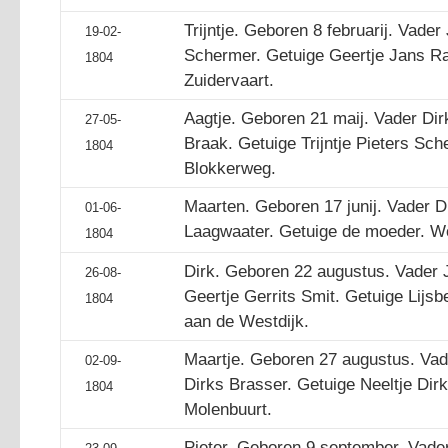
Trijntje. Geboren 8 februarij. Vader
19-02-
Schermer. Getuige Geertje Jans R
1804
Zuidervaart.
Aagtje. Geboren 21 maij. Vader Di
27-05-
Braak. Getuige Trijntje Pieters S
1804
Blokkerweg.
Maarten. Geboren 17 junij. Vader D
01-06-
Laagwaater. Getuige de moeder. W
1804
Dirk. Geboren 22 augustus. Vader
26-08-
Geertje Gerrits Smit. Getuige Lijs
1804
aan de Westdijk.
Maartje. Geboren 27 augustus. Vade
02-09-
Dirks Brasser. Getuige Neeltje Di
1804
Molenbuurt.
Pieter. Geboren 9 september. Vade