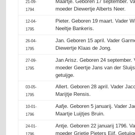
Maartje. Geboren 17 september. Va
21-09-
moeder Diewertje Alberts Neer.
1794
Pieter. Geboren 19 maart. Vader 
12-04-
Neeltje Bankeris.
1795
Jan. Geboren 15 april. Vader Gar
26-04-
Diewertje Klaas de Jong.
1795
Jan Arisz. Geboren 24 september. 
27-09-
moeder Geertje Jans van der Sluijs.
1795
getuijge.
Allert. Geboren 28 april. Vader Ja
03-05-
Marijtje Rensis.
1795
Aafje. Geboren 5 januarij. Vader 
10-01-
Maartje Luijtjes Bruin.
1796
Antje. Geboren 22 januarij 1796. V
24-01-
moeder Grietje Pieters Eijf. Getuijg
1796