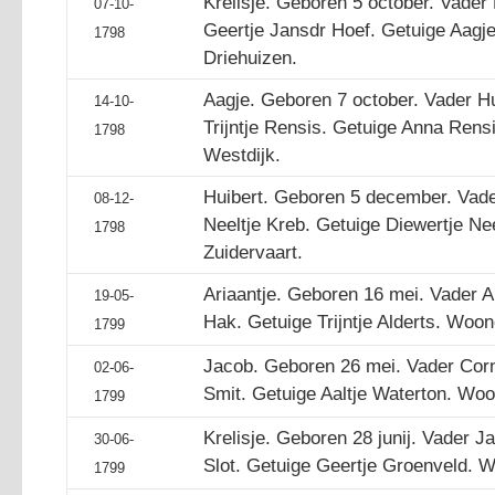
Krelisje. Geboren 5 october. Vader
07-10-
Geertje Jansdr Hoef. Getuige Aagj
1798
Driehuizen.
Aagje. Geboren 7 october. Vader H
14-10-
Trijntje Rensis. Getuige Anna Ren
1798
Westdijk.
Huibert. Geboren 5 december. Vade
08-12-
Neeltje Kreb. Getuige Diewertje N
1798
Zuidervaart.
Ariaantje. Geboren 16 mei. Vader A
19-05-
Hak. Getuige Trijntje Alderts. Woo
1799
Jacob. Geboren 26 mei. Vader Cor
02-06-
Smit. Getuige Aaltje Waterton. Wo
1799
Krelisje. Geboren 28 junij. Vader 
30-06-
Slot. Getuige Geertje Groenveld. 
1799