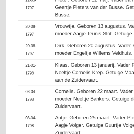
21-05-
Geertje Pieters van der Busse. Get
1797
Busse.
Vrouwtje. Geboren 13 augustus. Va
20-08-
moeder Aagje Teunis Slot. Getuige 
1797
Dirk. Geboren 20 augustus. Vader 
20-08-
moeder Engeltje Willems Veldhuis.
1797
Klaas. Geboren 13 januarij. Vader P
21-01-
Neeltje Cornelis Krep. Getuige Maa
1798
aan de Zuidervaart.
Cornelis. Geboren 22 maart. Vade
08-04-
moeder Neeltje Bankers. Getuige 
1798
Zuidervaart.
Antje. Geboren 25 maart. Vader Pie
08-04-
Aagje Volger. Getuige Guurtje Vol
1798
Zuidervaart.