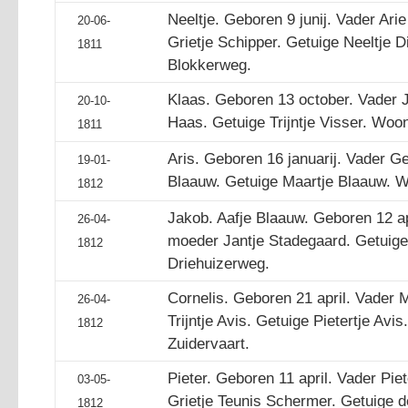
Neeltje. Geboren 9 junij. Vader Ar
20-06-
Grietje Schipper. Getuige Neeltje 
1811
Blokkerweg.
Klaas. Geboren 13 october. Vader 
20-10-
Haas. Getuige Trijntje Visser. Woo
1811
Aris. Geboren 16 januarij. Vader Ge
19-01-
Blaauw. Getuige Maartje Blaauw. 
1812
Jakob. Aafje Blaauw. Geboren 12 ap
26-04-
moeder Jantje Stadegaard. Getuig
1812
Driehuizerweg.
Cornelis. Geboren 21 april. Vader 
26-04-
Trijntje Avis. Getuige Pietertje Av
1812
Zuidervaart.
Pieter. Geboren 11 april. Vader Pie
03-05-
Grietje Teunis Schermer. Getuige
1812