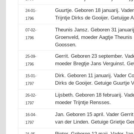
Guurtje. Geboren 18 januarij. Vade
24-01-
Trijntje Dirks de Gooijer. Getuijge 
1796
Theunis Jansz. Geboren 31 januarij
07-02-
Groenveld, moeder Aagtje Theunis S
1796
Goossen.
Gerrit. Geboren 23 september. Va
25-09-
moeder Bregtje Jans Verguinst. Ge
1796
Dirk. Geboren 11 januarij. Vader Co
15-01-
Dirks de Gooijer. Getuige Guurtje V
1797
Lijsbeth. Geboren 18 februarij. Vad
26-02-
moeder Trijntje Rensses.
1797
Jan. Geboren 15 april. Vader Gerri
16-04-
van der Linden. Getuige Grietje Ger
1797
Pieter. Geboren 12 maij. Vader Ja