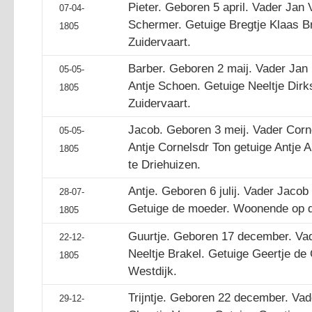
Pieter. Geboren 5 april. Vader Jan 
07-04-
Schermer. Getuige Bregtje Klaas 
1805
Zuidervaart.
Barber. Geboren 2 maij. Vader Jan
05-05-
Antje Schoen. Getuige Neeltje Dir
1805
Zuidervaart.
Jacob. Geboren 3 meij. Vader Corn
05-05-
Antje Cornelsdr Ton getuige Antje
1805
te Driehuizen.
Antje. Geboren 6 julij. Vader Jaco
28-07-
Getuige de moeder. Woonende op 
1805
Guurtje. Geboren 17 december. Vad
22-12-
Neeltje Brakel. Getuige Geertje d
1805
Westdijk.
Trijntje. Geboren 22 december. Va
29-12-