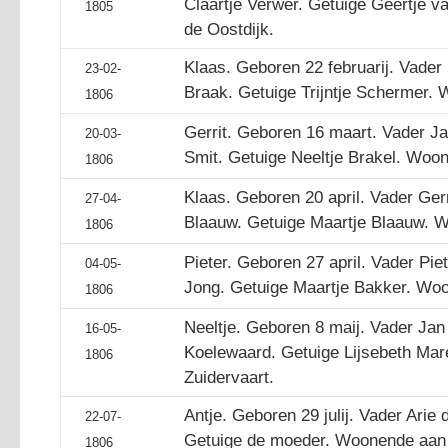
Claartje Verwer. Getuige Geertje v
1805
de Oostdijk.
Klaas. Geboren 22 februarij. Vader
23-02-
Braak. Getuige Trijntje Schermer.
1806
Gerrit. Geboren 16 maart. Vader J
20-03-
Smit. Getuige Neeltje Brakel. Woo
1806
Klaas. Geboren 20 april. Vader Ger
27-04-
Blaauw. Getuige Maartje Blaauw. W
1806
Pieter. Geboren 27 april. Vader Pie
04-05-
Jong. Getuige Maartje Bakker. Woo
1806
Neeltje. Geboren 8 maij. Vader Jan
16-05-
Koelewaard. Getuige Lijsebeth Ma
1806
Zuidervaart.
Antje. Geboren 29 julij. Vader Ari
22-07-
Getuige de moeder. Woonende aan 
1806