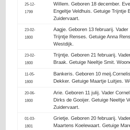
Willem. Geboren 18 december. Eve
25-12-
Engeltje Veldhuis. Getuige Trijntj
1799
Zuidervaart.
Aagje. Geboren 13 februarij. Vader
23-02-
Trijntje Renses. Getuige Anna Re
1800
Westdijk.
Trijntje. Geboren 21 februarij. Vad
23-02-
Braak. Getuige Neeltje Smit. Woo
1800
Bankeris. Geboren 10 meij.Cornelis
11-05-
Dekker. Getuige Maartje Luitjes. 
1800
Arie. Geboren 11 julij. Vader Cornel
20-06-
Dirks de Gooijer. Getuige Neeltje 
1800
Zuidervaart.
Grietje. Geboren 20 februarij. Vad
01-03-
Maartens Koelewaart. Getuige Mare
1801