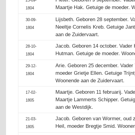
23-09-
Maartje Hak. Getuige de moeder. W
1804
Lijsbeth. Geboren 28 september. V
30-09-
Neeltje Cornelis Kreb. Getuige Jan
1804
aan de Zuidervaart.
Jacob. Geboren 14 october. Vader 
28-10-
Hutman. Getuige de moeder. Woone
1804
Arie. Geboren 25 december. Vader
29-12-
moeder Grietje Ellen. Getuige Trij
1804
Woonende aan de Zuidervaart.
Maartje. Geboren 11 februarij. Vad
17-02-
Maartje Lammerts Schipper. Getui
1805
aan de Westdijk.
Jacob. Geboren van Wormer, oud zo 
21-03-
Heil, moeder Bregtje Smid. Woonen
1805