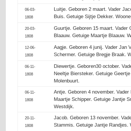
Luitje. Geboren 2 maart. Vader Ja
06-03-
Buis. Getuige Sijtje Dekker. Woon
1808
Guurtje. Geboren 15 maart. Vader G
20-03-
Blaauw. Getuige Maartje Blaauw. W
1808
Aagje. Geboren 4 junij. Vader Jan V
12-06-
Schermer. Getuige Bregje Braak. 
1808
Diewertje. Geboren30 october. Va
06-11-
Neeltje Biersteker. Getuige Geertj
1808
Molenbuurt.
Antje. Geboren 4 november. Vader 
06-11-
Maartje Schipper. Getuige Jantje 
1808
Westdijk.
Jacob. Geboren 13 november. Vade
20-11-
Stammis. Getuige Jantje Randjes.
1808