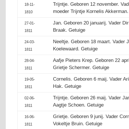
Trijntje. Geboren 12 november. Va
18-11-
moeder Trijntje Kornelis Akkerman.
1810
Jan. Geboren 20 januarij. Vader Di
27-01-
Braak. Getuige
1811
Neeltje. Geboren 18 maart. Vader 
24-03-
Koelewaard. Getuige
1811
Aafje Pieters Krep. Geboren 22 apr
28-04-
Grietje Schermer. Getuige
1811
Cornelis. Geboren 6 maij. Vader Ar
19-05-
Hak. Getuige
1811
Trijntje. Geboren 26 maij. Vader J
02-06-
Aagtje Schoen. Getuige
1811
Grietje. Geboren 9 junij. Vader Cor
16-06-
Vokeltje Bruin. Getuige
1811