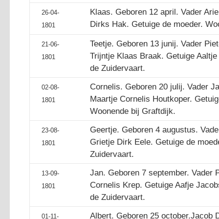
Klaas. Geboren 12 april. Vader Ari
26-04-
Dirks Hak. Getuige de moeder. Woo
1801
Teetje. Geboren 13 junij. Vader Pie
21-06-
Trijntje Klaas Braak. Getuige Aaltj
1801
de Zuidervaart.
Cornelis. Geboren 20 julij. Vader J
02-08-
Maartje Cornelis Houtkoper. Getuig
1801
Woonende bij Graftdijk.
Geertje. Geboren 4 augustus. Vad
23-08-
Grietje Dirk Eele. Getuige de moe
1801
Zuidervaart.
Jan. Geboren 7 september. Vader P
13-09-
Cornelis Krep. Getuige Aafje Jac
1801
de Zuidervaart.
Albert. Geboren 25 october.Jacob 
01-11-